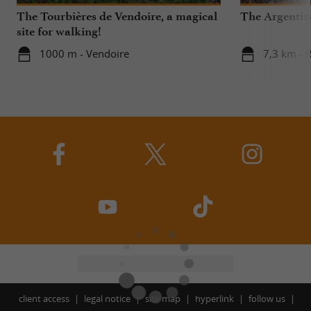
The Tourbières de Vendoire, a magical
The Argentine
site for walking!
1000 m - Vendoire
7,3 km - 
client access
legal notice
site map
hyperlink
follow us