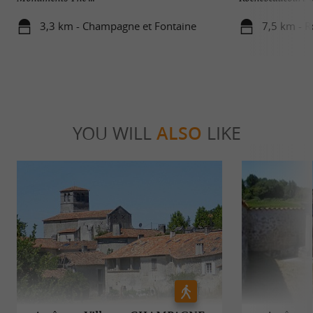
3,3 km - Champagne et Fontaine
7,5 km - R
YOU WILL
ALSO
LIKE