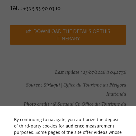
+33 5 53 90 03 10
Tél. :
DOWNLOAD THE DETAILS OF THIS
ITINERARY
Last update :
23/07/2026 à 04:27:36
Source :
Sirtaqui
| Office du Tourisme du Périgord
Inattendu
Photo credit :
@Sirtaqui Cf. Office du Tourisme du
Périgord Inattendu
By continuing to navigate, you authorize the deposit
of third-party cookies for
audience measurement
purposes. Some pages of the site offer
videos
whose