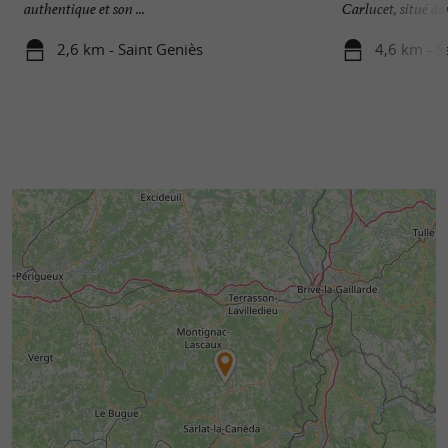
authentique et son ...
Carlucet, situé dans
2,6 km - Saint Geniès
4,6 km - S