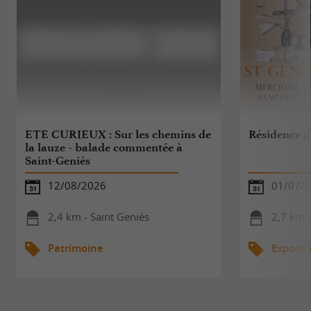
ETE CURIEUX : Sur les chemins de
Résidence d'
la lauze - balade commentée à
Saint-Geniès
12/08/2026
01/07/2
2,4 km - Saint Geniès
2,7 km -
Patrimoine
Exposit