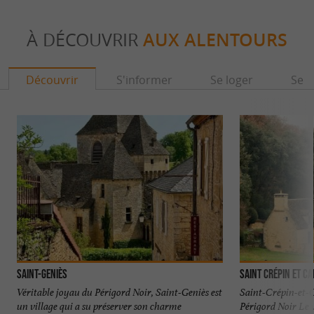
À DÉCOUVRIR
AUX ALENTOURS
Découvrir
S'informer
Se loger
Se r
Saint-Geniès
Saint Crépin et C
Véritable joyau du Périgord Noir, Saint-Geniès est
Saint-Crépin-et-C
un village qui a su préserver son charme
Périgord Noir Le v