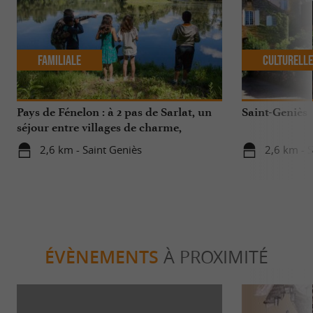
Familiale
Culturell
Pays de Fénelon : à 2 pas de Sarlat, un
Saint-Geniès
séjour entre villages de charme,
châteaux, sites naturels …
2,6 km - Saint Geniès
2,6 km - 
ÉVÈNEMENTS
À PROXIMITÉ