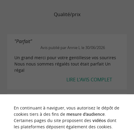
Qualité/prix
"Parfait"
Avis publié par Annie L le 30/06/2026
Un grand merci pour votre gentillesse vos sourires
Nous nous sommes régalés tout était parfait Un
régal
LIRE L'AVIS COMPLET
"Repas délicieux à refaire viteeeee"
Avis publié par sandra p le 13/06/2026
En continuant à naviguer, vous autorisez le dépôt de
cookies tiers à des fins de
mesure d'audience
.
Nous avons été mangé hier soir. Que peut on vous
Certaines pages du site proposent des
vidéos
dont
dire, à part que vous pouvez y aller les yeux fermés.
les plateformes déposent également des cookies.
La soupe comme celle de ma grande mère. Le foie