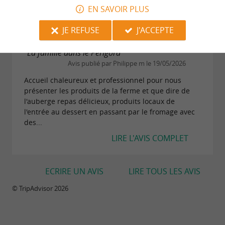
gras, ça faisait très longtemps qu'on n'en avait...
EN SAVOIR PLUS
LIRE L'AVIS COMPLET
JE REFUSE
J'ACCEPTE
"La famille dans le Périgord"
Avis publié par Philippe m le 19/05/2026
Accueil chaleureux et professionnel pour nous
présenter les produits de la ferme et que dire de
l'auberge repas délicieux, produits locaux de
l'entrée au dessert en passant par le fromage avec
des...
LIRE L'AVIS COMPLET
ECRIRE UN AVIS
LIRE TOUS LES AVIS
© TripAdvisor 2026