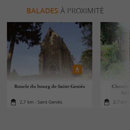
BALADES
À PROXIMITÉ
Boucle du bourg de Saint-Geniès
Chemin 
Gen
2,7 km - Saint Geniès
2,7 km -