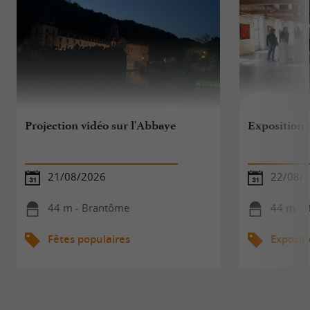
Projection vidéo sur l'Abbaye
Exposition 
21/08/2026
22/08/2
44 m - Brantôme
44 m - 
Fêtes populaires
Exposit