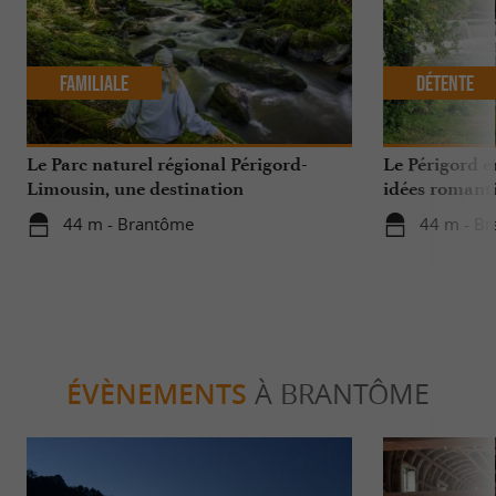
Familiale
Détente
Le Parc naturel régional Périgord-
Le Périgord e
Limousin, une destination
idées romant
incontournable au cœur de la nature
44 m - Brantôme
44 m - B
ÉVÈNEMENTS
À BRANTÔME