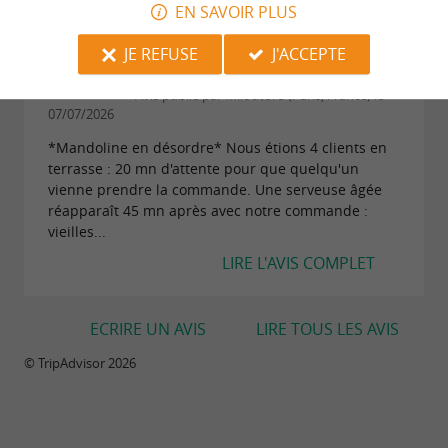
LIRE L'AVIS COMPLET
EN SAVOIR PLUS
JE REFUSE
J'ACCEPTE
"Crêpes sens dessus dessous..."
Avis publié par Miloute75 (Paris, France) le
07/07/2026
*Mandoline en désordre* Nous étions 4 clients en
terrasse : 20 mn d'attente pour que quelqu'un
vienne prendre la commande. Une serveuse âgée
réapparaît 45 mn après avec notre commande :
vieilles...
LIRE L'AVIS COMPLET
ECRIRE UN AVIS
LIRE TOUS LES AVIS
© TripAdvisor 2026