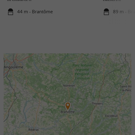
44 m - Brantôme
89 m - Br