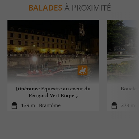
BALADES
À PROXIMITÉ
Itinérance Equestre au coeur du
Boucle v
Périgord Vert Etape 5
139 m - Brantôme
373 m -