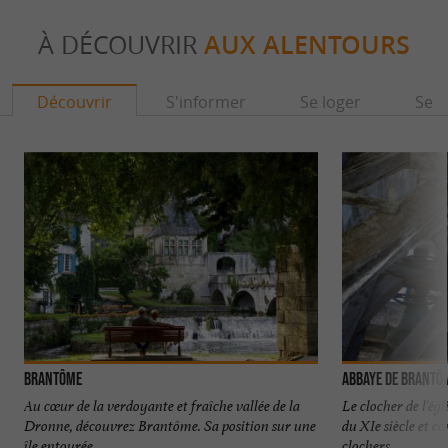
À DÉCOUVRIR
AUX ALENTOURS
Découvrir
S'informer
Se loger
Se r
Brantôme
Abbaye de Brantô
Au cœur de la verdoyante et fraîche vallée de la
Le clocher de l'ég
Dronne, découvrez Brantôme. Sa position sur une
du XIe siècle et c
île entourée ...
clochers ...