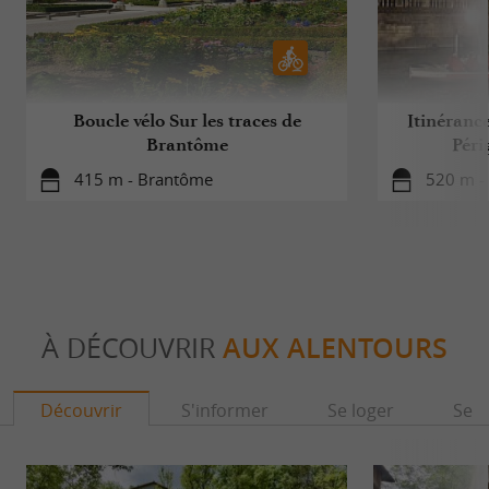
nature et convivialité. Une expérience
immersive et originale en Dordogne, qui
séduit autant les curieux que les familles en
Boucle vélo Sur les traces de
Itinéranc
quête de découvertes authentiques.
Brantôme
Péri
415 m - Brantôme
520 m -
À DÉCOUVRIR
AUX ALENTOURS
Découvrir
S'informer
Se loger
Se r