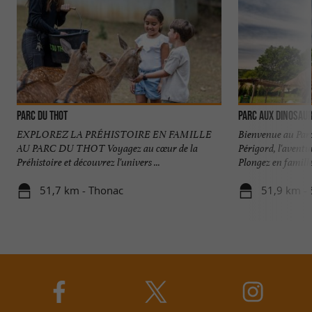
Parc du Thot
Parc aux dinosau
EXPLOREZ LA PRÉHISTOIRE EN FAMILLE
Bienvenue au Par
AU PARC DU THOT Voyagez au cœur de la
Périgord, l'aventu
Préhistoire et découvrez l'univers ...
Plongez en famille 
51,7 km - Thonac
51,9 km - 