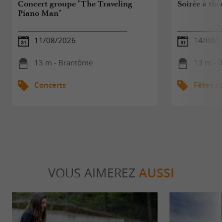
Concert groupe "The Traveling
Soirée à thè
Piano Man"
11/08/2026
14/08/
13 m - Brantôme
13 m - 
Concerts
Fêtes p
VOUS AIMEREZ
AUSSI