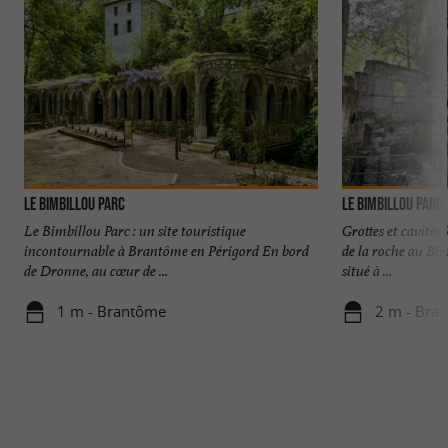
Le Bimbillou Parc
Le Bimbillou Parc
Le Bimbillou Parc : un site touristique
Grottes et cavités
incontournable à Brantôme en Périgord En bord
de la roche au Bi
de Dronne, au cœur de ...
situé à ...
1 m - Brantôme
2 m - Bra