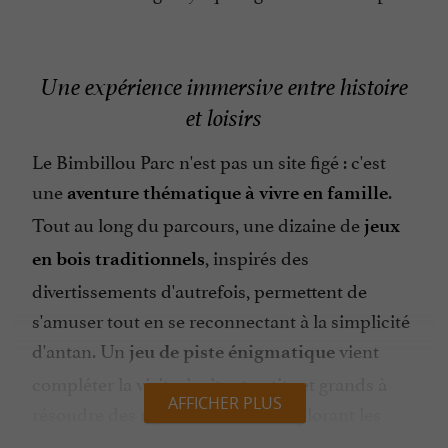
Une expérience immersive entre histoire
et loisirs
Le Bimbillou Parc n'est pas un site figé : c'est
une
.
aventure thématique à vivre en famille
Tout au long du parcours, une dizaine de
jeux
, inspirés des
en bois traditionnels
divertissements d'autrefois, permettent de
s'amuser tout en se reconnectant à la simplicité
d'antan. Un
vient
jeu de piste énigmatique
compléter la visite, invitant petits et grands à
AFFICHER PLUS
résoudre des mystères tout en explorant les
moindres recoins du site.