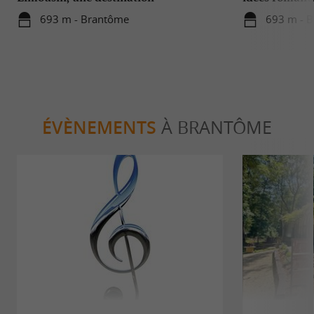
incontournable au cœur de la nature
693 m - Brantôme
693 m - 
ÉVÈNEMENTS
À BRANTÔME