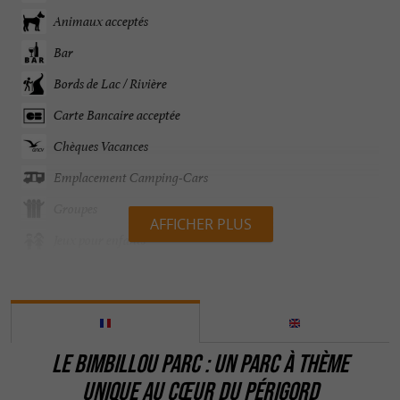
Animaux acceptés
Bar
Bords de Lac / Rivière
Carte Bancaire acceptée
Chèques Vacances
Emplacement Camping-Cars
Groupes
AFFICHER PLUS
Jeux pour enfants
Ouvert 7 jours sur 7
Parking
Parle anglais
LE BIMBILLOU PARC : UN PARC À THÈME
Parle espagnol
UNIQUE AU CŒUR DU PÉRIGORD
Restaurant