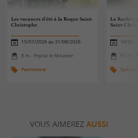
Les vacances d'été à la Roque Saint-
La Roche en
Christophe
Saint-Chris
15/07/2026 au 31/08/2026
10/08/2
8 m - Peyzac le Moustier
51 m - P
Patrimoine
Spectac
VOUS AIMEREZ
AUSSI