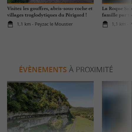
Visitez les gouffres, abris-sous-roche et
La Roque Sain
villages troglodytiques du Périgord !
famille par to
l’année !
1,1 km - Peyzac le Moustier
1,1 km - 
ÉVÈNEMENTS
À PROXIMITÉ