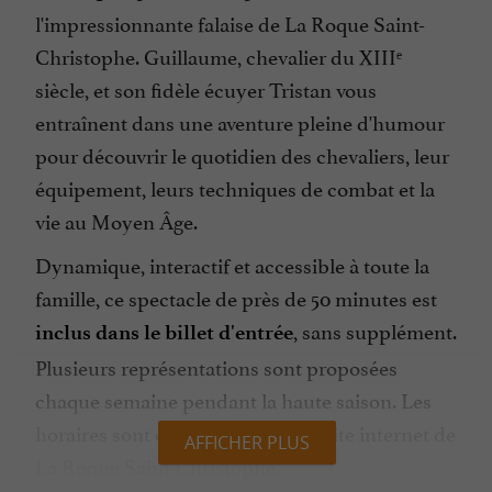
l'impressionnante falaise de La Roque Saint-
Christophe. Guillaume, chevalier du XIIIᵉ
siècle, et son fidèle écuyer Tristan vous
entraînent dans une aventure pleine d'humour
pour découvrir le quotidien des chevaliers, leur
équipement, leurs techniques de combat et la
vie au Moyen Âge.
Dynamique, interactif et accessible à toute la
famille, ce spectacle de près de 50 minutes est
, sans supplément.
inclus dans le billet d'entrée
Plusieurs représentations sont proposées
chaque semaine pendant la haute saison. Les
horaires sont consultables sur le site internet de
AFFICHER PLUS
La Roque Saint-Christophe.