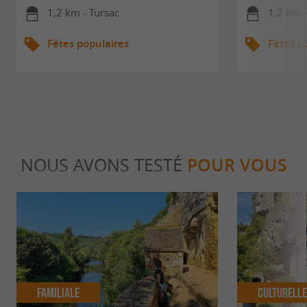
1,2 km - Tursac
1,2 km -
Fêtes populaires
Fêtes p
NOUS AVONS TESTÉ
POUR VOUS
Familiale
Culturell