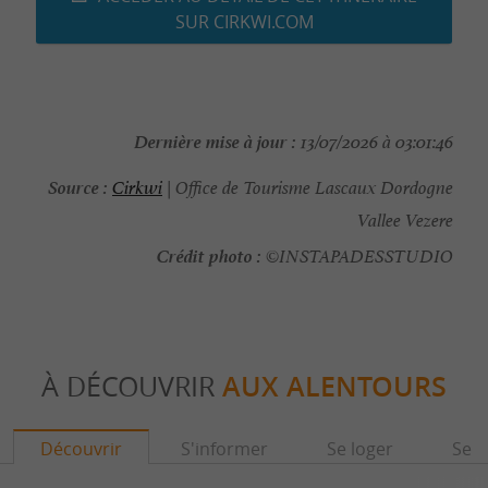
SUR CIRKWI.COM
Dernière mise à jour :
13/07/2026 à 03:01:46
Source :
Cirkwi
| Office de Tourisme Lascaux Dordogne
Vallee Vezere
Crédit photo :
©INSTAPADESSTUDIO
À DÉCOUVRIR
AUX ALENTOURS
Découvrir
S'informer
Se loger
Se r