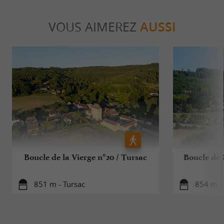
VOUS AIMEREZ
AUSSI
Boucle de la Vierge n°20 / Tursac
Boucle de 
851 m - Tursac
854 m -