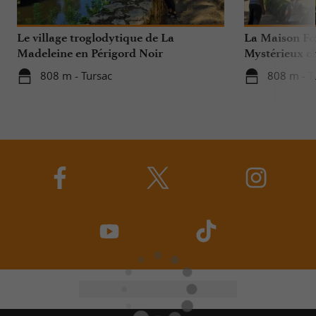
Le village troglodytique de La
La Maison For
Madeleine en Périgord Noir
Mystérieux ch
Périgord Noir
808 m - Tursac
808 m - T