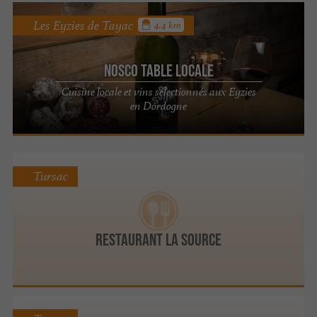
Les Eyzies de Tayac
4.4 km
Nosco Table locale
Cuisine locale et vins sélectionnés aux Eyzies
en Dordogne
Tursac
Restaurant La Source