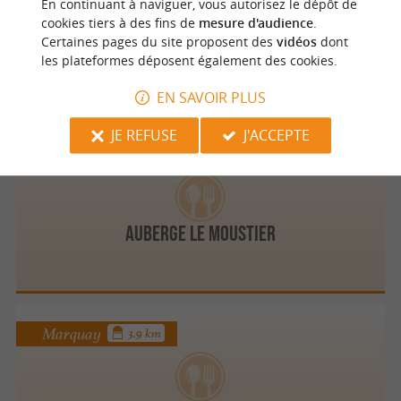
En continuant à naviguer, vous autorisez le dépôt de
cookies tiers à des fins de
mesure d'audience
.
La Table de l'Ecuyer
Certaines pages du site proposent des
vidéos
dont
les plateformes déposent également des cookies.
EN SAVOIR PLUS
JE REFUSE
J'ACCEPTE
Peyzac le Moustier
3.1 km
Auberge Le Moustier
Marquay
3.9 km