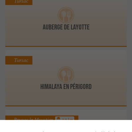
Tursac
Auberge de Layotte
Tursac
Himalaya en Périgord
Peyzac le Moustier
2.9 km