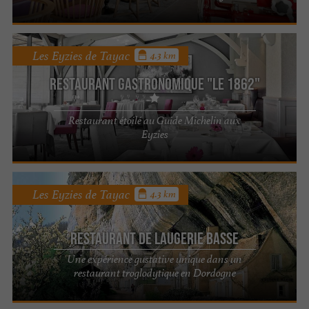
Les Eyzies de Tayac
4.3 km
Restaurant gastronomique "Le 1862"
Restaurant étoilé au Guide Michelin aux
Eyzies
Les Eyzies de Tayac
4.3 km
Restaurant de Laugerie Basse
Une expérience gustative unique dans un
restaurant troglodytique en Dordogne