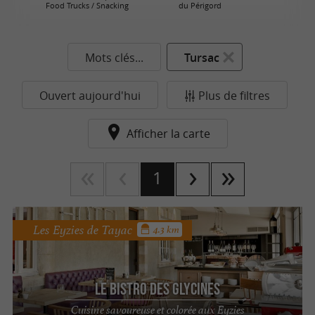
Food Trucks / Snacking
du Périgord
Mots clés...
Tursac
Ouvert aujourd'hui
Plus de filtres
Afficher la carte
1
Les Eyzies de Tayac
4.3 km
Le Bistro des Glycines
Cuisine savoureuse et colorée aux Eyzies