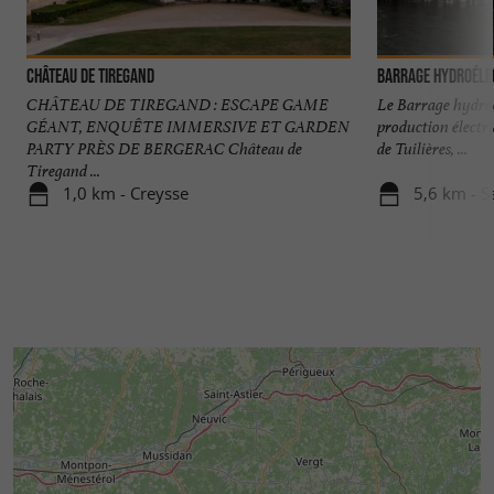
explorer les richesses du
et
Périgord Pourpre
profiter pleinement des charmes de cette région
Château de Tiregand
Barrage hydroélec
authentique et accueillante.
CHÂTEAU DE TIREGAND : ESCAPE GAME
Le Barrage hydroé
GÉANT, ENQUÊTE IMMERSIVE ET GARDEN
production électri
PARTY PRÈS DE BERGERAC Château de
de Tuilières, ...
Tiregand ...
1,0 km - Creysse
5,6 km - S