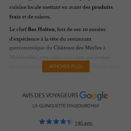
cuisine locale mettant en avant des
produits
et de saison.
frais
Le chef
, fort de ses 20 années
Bas Holten
d'expérience à la tête du restaurant
gastronomique du
à
Château des Merles
Mouleydier, a su créer une carte qui évolue
quotidiennement. En collaboration étroite avec
AFFICHER PLUS
des
et des
maraîchers locaux
producteurs
, il sélectionne des ingrédients de
régionaux
qualité pour concocter des plats savoureux.
AVIS DES VOYAGEURS
Le menu de la guinguette comprend un choix
LA GUINGUETTE D'AUJOURD'HUI
varié de mets, dont un
à 25
menu trois plats
euros, mettant en avant la richesse culinaire de
140 avis