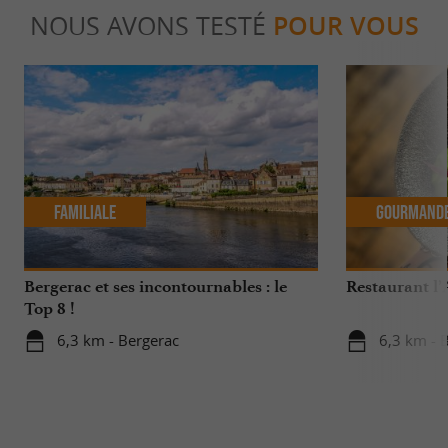
NOUS AVONS TESTÉ
POUR VOUS
Familiale
Gourmand
Bergerac et ses incontournables : le
Restaurant l’
Top 8 !
6,3 km - Bergerac
6,3 km - 