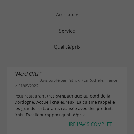
responsable. Il aime rencontrer
ses
,
et
afin de
Ambiance
producteurs
éleveurs
pêcheurs
connaître l'origine des produits et de
Service
comprendre leur mode de production.
Cette démarche lui permet de respecter au
Qualité/prix
mieux les ingrédients en cuisine, tout en
soutenant l'agriculture locale.
"Merci CHEF"
Parmi les initiatives marquantes, le chef propose
Avis publié par Patrick J (La Rochelle, France)
parfois du
, un poisson peu apprécié mais
silure
le 21/05/2026
qui mérite d'être mis en valeur. Cette approche
Petit restaurant très sympathique au bord de la
Dordogne; Accueil chaleureux. La cuisine rappelle
audacieuse témoigne de sa volonté de
les grands restaurants réalisée avec des produits
diversifier les ingrédients et de proposer des
frais. Excellent rapport qualité/prix.
plats innovants.
LIRE L'AVIS COMPLET