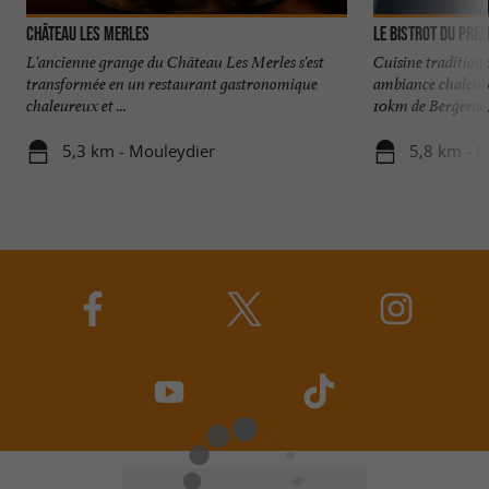
Château les Merles
Le Bistrot du Pre
L'ancienne grange du Château Les Merles s'est
Cuisine tradition
transformée en un restaurant gastronomique
ambiance chaleure
chaleureux et ...
10km de Bergerac, 
5,3 km - Mouleydier
5,8 km - 