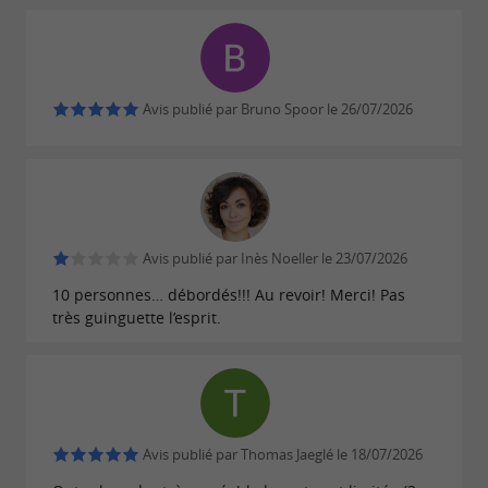
la région. Parmi les spécialités, on trouve des
plats comme l'
sur lit de radis,
anguille fumée
préparée avec soin par le chef.
Avis publié par Bruno Spoor le 26/07/2026
Bas Holten s'engage également à
limiter le
en travaillant avec des stocks réduits
gaspillage
et en préparant tout sur place, garantissant
ainsi la fraîcheur des plats.
Avis publié par Inès Noeller le 23/07/2026
10 personnes… débordés!!! Au revoir! Merci! Pas
Une ambiance conviviale et
très guinguette l’esprit.
authentique
La décoration de la
Guinguette
reflète l'âme du lieu.
d'Aujourd'hui
Avis publié par Thomas Jaeglé le 18/07/2026
Lissy Holten, en charge de la décoration, a