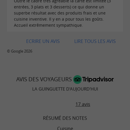
Outre le cadre très agréable la carte est limitée (3
chiné de la vaisselle dans des brocantes pour
entrées, 3 plats et 3 desserts) ce qui donne un
superbe résultat avec des produits frais et une
créer une atmosphère unique et authentique.
cuisine inventive. Il y en a pour tous les goûts.
Le cadre bucolique de l'
,
esplanade Riva Bella
Accueil extrêmement sympathique.
où est située la guinguette, invite les visiteurs à
ECRIRE UN AVIS
LIRE TOUS LES AVIS
la détente et au plaisir des sens.
© Google 2026
L'ambiance décontractée, alliée à une exigence
de qualité, fait de ce lieu une destination prisée
pour les amateurs de bonne cuisine et de
AVIS DES VOYAGEURS
moments conviviaux.
LA GUINGUETTE D'AUJOURD'HUI
17 avis
Une cuisine responsable et engagée
Le chef Bas Holten est reconnu pour son
RÉSUMÉ DES NOTES
engagement en faveur de la cuisine
Cuisine