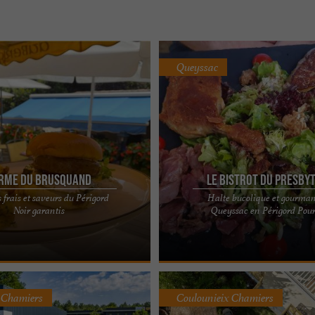
Queyssac
rme du Brusquand
Le Bistrot du Presby
 frais et saveurs du Périgord
Halte bucolique et gourma
FERME DU BRUSQUAND À
Cuisine traditionnelle du Périgord d
Noir garantis
Queyssac en Périgord Pou
S LE PÉRIGORD NOIR Présentation
ambiance chaleureuse : Le Bistrot d
a Ferme du Brusquand ...
À 10km de Bergerac, ...
 Chamiers
Coulounieix Chamiers