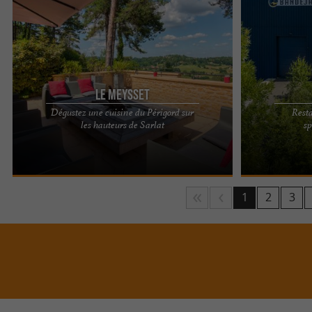
Le Meysset
Dégustez une cuisine du Périgord sur
Rest
Le restaurant Le Meysset est niché sur les
La Bandeja café
les hauteurs de Sarlat
sp
hauteurs de Sarlat, à 2 kilomètres de la cité
à côté de Péri
médiévale. Loin de la ...
Coulounieix ...
1
2
3