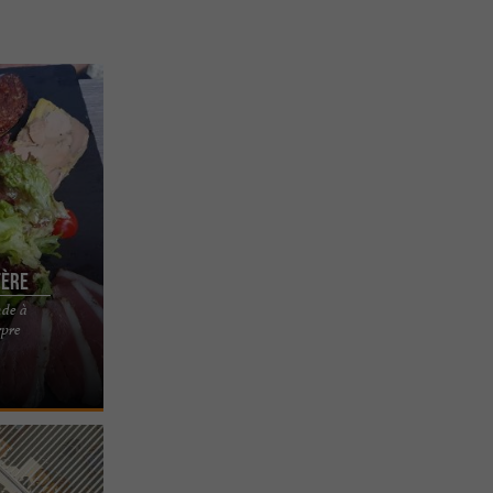
tère
nde à
ans une
rpre
u Presbytère