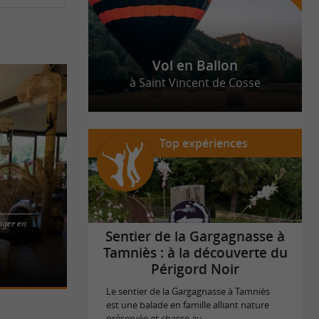
 géographiques ou communes, selon vos budgets et
Vol en Ballon
à Saint Vincent de Cosse
Top expériences
ager en
A ECOLODGE
Sentier de la Gargagnasse à
NDE EN
Tamniès : à la découverte du
ïa ...
Périgord Noir
Le sentier de la Gargagnasse à Tamniès
est une balade en famille alliant nature
préservée et chasse au ...