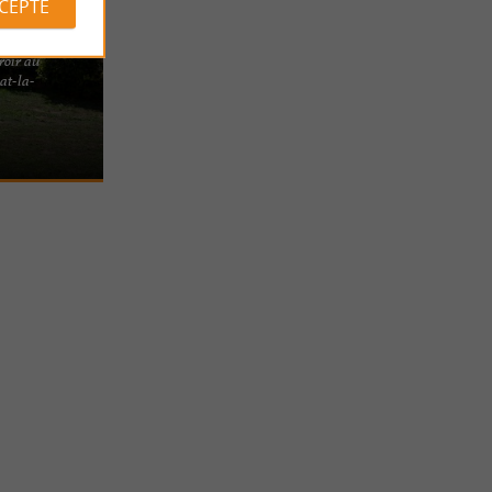
CCEPTE
 Hoirie
roir au
at-la-
iscine, le
 chasse du