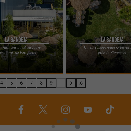
La Bandeja
La Bandeja
aurant convivial au cadre
Cuisine savoureuse & terrass
, bar et tapas à toute heure, juste
La Bandeja restaurant et tapas à to
ortif près de Périgueux
près de Périgueux
gueux La Bandeja se trouve à
proche de Périgueux La Bandeja à C
Chamiers est un lieu ...
...
4
5
6
7
8
9