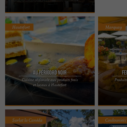
Hautefort
Marquay
Au Périgord Noir
Fe
Cuisine régionale aux produits frais
Produits
Une véritable expérience culinaire à vivre au
AUBERGE LA 
et locaux à Hautefort
restaurant de l’Hôtel 2* Au Périgord Noir Une
MARQUAY, DAN
évasion ...
de l'Auberge l
Sarlat la Canéda
Coulounieix