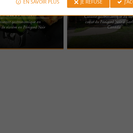
EN SAVOIR PLUS
JE REFUSE
J'A
Restaurant de l'Hôtel La
a Table du Manoir
Cuisine gastronomique du ter
aurant gastronomique en
coeur du Périgord Noir à Sarl
 ou dîner dans notre restaurant
Au cœur d'un parc de 7000 m2 avec p
 de rivière en Périgord Noir
Canéda
 au Manoir de Hautegente. Dans
charme d'un authentique pavillon de
..
XIIIe siècle. Dans ...