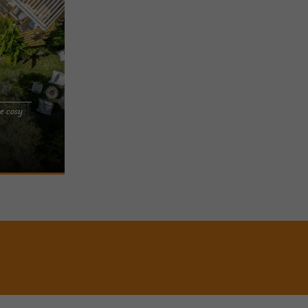
e cosy
ute heure
oulounieix