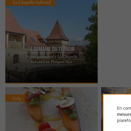
La Chapelle Aubareil
Le Domaine du Terroir
Séjour gourmand à La Chapelle
Découvrez l'hôtel restaurant « le domaine du
Aubareil en Périgord Noir
terroir » à la Chapelle-Aubareil Un refuge paisible
au cœur du ...
Coly
Coly
En cont
mesure
platef