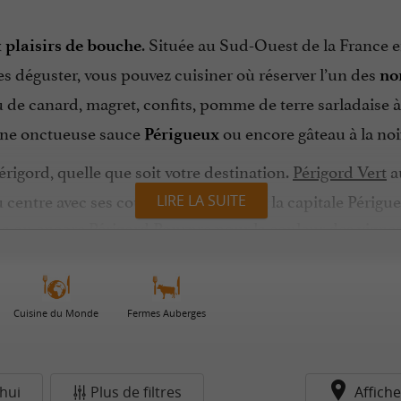
x
. Située au Sud-Ouest de la France e
plaisirs de bouche
les déguster, vous pouvez cuisiner où réserver l’un des
no
ou de canard, magret, confits, pomme de terre sarladaise à 
 une onctueuse sauce
ou encore gâteau à la no
Périgueux
gord, quelle que soit votre destination.
Périgord Vert
au
 centre avec ses couleurs de Roche et la capitale Périgu
LIRE LA SUITE
éda ou encore
Périgord Pourpre
pour la couleur des vignes
.
linaires
sine à toutes les sauces, le Périgord regorge de
produits 
Cuisine du Monde
Fermes Auberges
rigord IGP d’avril à octobre. Délicieux sur une tartine gril
 pour commander tous ces
de la région, 
plats typiques
hui
Plus de filtres
Affiche