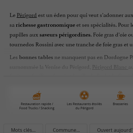
Le
Périgord
est un éden pour qui veut s’adonner au
sa
et ses spécialités. Pour 
richesse gastronomique
papilles aux
. Foie gras d’oie 
saveurs périgordines
tournedos Rossini avec une tranche de foie gras et
Les
ne manquent pas en Dordogne Péri
bonnes tables
surnommée la Venise du Périgord,
Périgord Blanc
au
forêts au feuillage foncé et la ville de Sarlat-la-Can
partie de la Dordogne vous réserve des
surprises cu
Bien que la star incontestée soit le canard qui se cui
Restauration rapide /
Les Restaurants étoilés
Brasseries
ou le cèpe. Pour les
, dégustez les fraises du Pé
fruits
Food Trucks / Snacking
du Périgord
de chèvre ont un léger goût de noisette.
Réservez vite votre
en Dordogne
restaurant préféré
Mots clés...
Commune...
Ouvert aujourd'