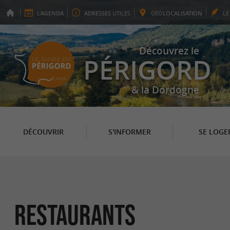
L'
AGENDA
ADRESSES
UTILES
GEO
LOCALISATION
L
Découvrez le
PÉRIGORD
& la Dordogne
DÉCOUVRIR
S'INFORMER
SE LOGE
Restaurants