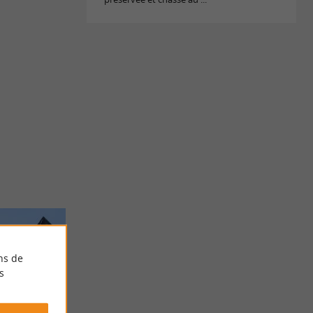
ns de
s