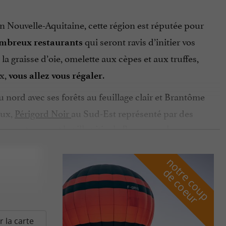
n Nouvelle-Aquitaine, cette région est réputée pour
qui seront ravis d’initier vos
mbreux restaurants
la graisse d’oie, omelette aux cèpes et aux truffes,
ix,
.
vous allez vous régaler
 nord avec ses forêts au feuillage clair et Brantôme
eux,
Périgord Noir
au Sud-Est représenté par des
 en automne et la ville viticole Bergerac, chaque
n
o
t
e
c
o
u
p
e
c
o
e
u
comme la noisette, la châtaigne, la truffe
du terroir
r
d
r
lée, le
au lait
fromage rocamadour ou le cabécou
ils sont servis avec des
comme le
vins locaux
r la carte