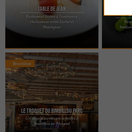
Table De Jean
L
Restaurant bistrot à l'ambiance
chaleureuse entre Sarlat et
Rest
La Table de Jean, restaurant à Coly près de Sarlat
Venez déjeuner
Montignac
bordure
dans le Périgord Noir À quelques minutes de
gastronomique
Sarlat le ...
une ambiance .
Brantôme
Le Troquet du Bimbillou Parc
Un voyage au travers le temps à
🍺 Le Troquet de Bimbillou – Bar, pub et food truck
Brantôme en Périgord
à Brantôme Découvrez Le Troquet de Bimbillou, la
grande ...