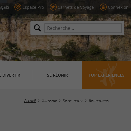
Espace Pro
Carnets de Voyage
Connexion
E DIVERTIR
SE RÉUNIR
TOP EXPÉRIENCES
Masquer la carte
Accueil
Tourisme
Se restaurer
Restaurants