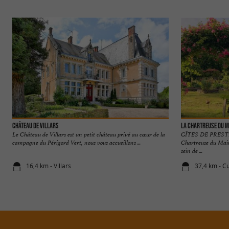
Château de Villars
La Chartreuse du M
Le Château de Villars est un petit château privé au cœur de la
GÎTES DE PRES
campagne du Périgord Vert, nous vous accueillons ...
Chartreuse du Main
sein de ...
16,4 km - Villars
37,4 km - C