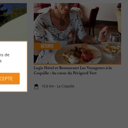
Détente
ns de
s
 famille en
Logis Hôtel et Restaurant Les Voyageurs à la
Coquille : Au cœur du Périgord Vert
CCEPTE
10,6 km - La Coquille