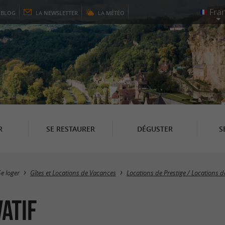
E
BLOG
LA
NEWSLETTER
LA
MÉTÉO
R
SE RESTAURER
DÉGUSTER
S
Se loger
Gîtes et Locations de Vacances
Locations de Prestige / Locations
vatif