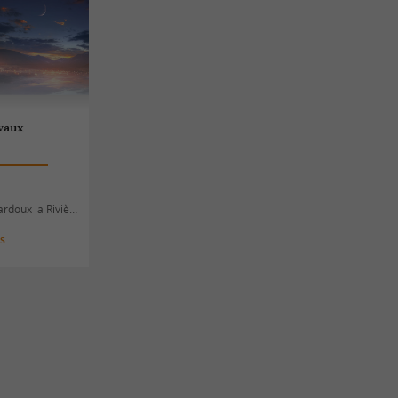
evaux
rdoux la Rivière
es