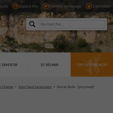
Espace Pro
Carnets de Voyage
Connexion
E DIVERTIR
SE RÉUNIR
TOP EXPÉRIENCES
 de Charme
Saint Saud Lacoussière
Nuit en Bulle - Spa privatif