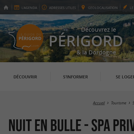
L'
AGENDA
ADRESSES
UTILES
GEO
LOCALISATION
L
Découvrez le
PÉRIGORD
& la Dordogne
DÉCOUVRIR
S'INFORMER
SE LOGE
Accueil
Tourisme
Nuit en Bulle - Spa pri