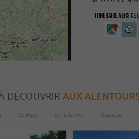
45° 33'6.32"N, 0° 50'38
ITINÉRAIRE VERS CE 
À DÉCOUVRIR
AUX ALENTOUR
r
Se loger
Se restaurer
Déguster