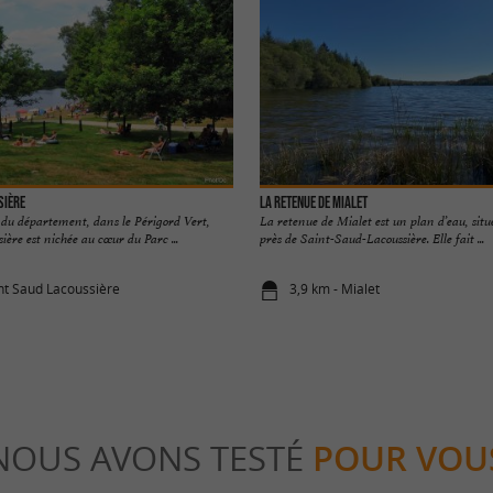
sière
La Retenue de Mialet
u département, dans le Périgord Vert,
La retenue de Mialet est un plan d’eau, situ
ère est nichée au cœur du Parc ...
près de Saint-Saud-Lacoussière. Elle fait ...
int Saud Lacoussière
3,9 km - Mialet
NOUS AVONS TESTÉ
POUR VOU