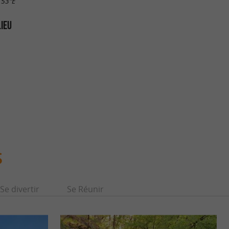
.53"E
LIEU
S
Se divertir
Se Réunir