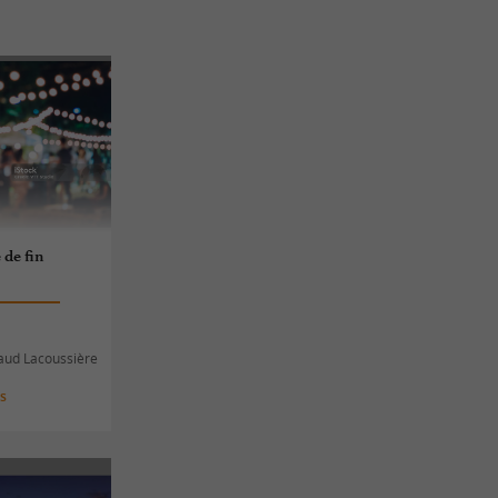
 de fin
Saud Lacoussière
es