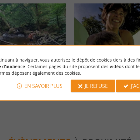
Détente
inuant à naviguer, vous autorisez le dépôt de cookies tiers à des fi
 d'audience
. Certaines pages du site proposent des
vidéos
dont le
ormes déposent également des cookies.
liale au Saut du Chalard en
Château le Verdoyer : Vacances en
Périgord Vert
EN SAVOIR PLUS
JE REFUSE
J'A
hamps Romain
5,5 km - Champs Romain