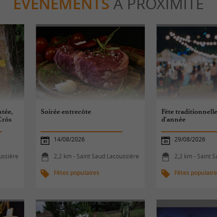
ÉVÈNEMENTS
À PROXIMITÉ
tée,
Soirée entrecôte
Fête traditionnelle
Cròs
d'année
14/08/2026
29/08/2026
ussière
2,2 km - Saint Saud Lacoussière
2,2 km - Saint 
Fêtes populaires
Fêtes populair