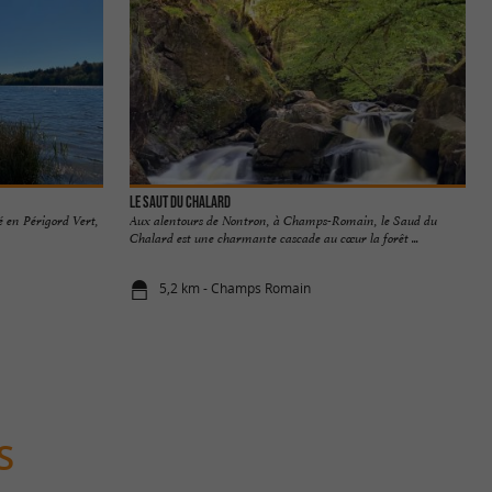
Le Saut du Chalard
é en Périgord Vert,
Aux alentours de Nontron, à Champs-Romain, le Saud du
Chalard est une charmante cascade au cœur la forêt ...
5,2 km - Champs Romain
S