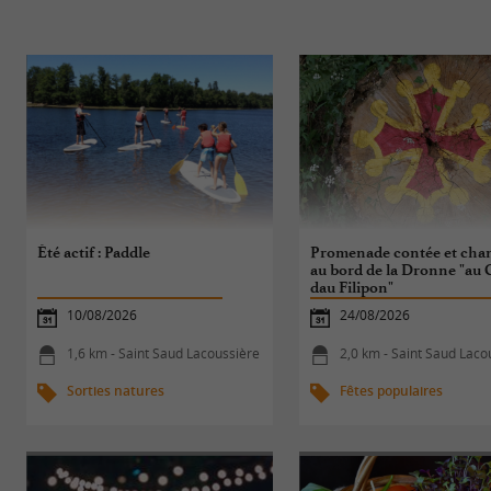
Été actif : Paddle
Promenade contée et chan
au bord de la Dronne "au 
dau Filipon"
10/08/2026
24/08/2026
1,6 km - Saint Saud Lacoussière
2,0 km - Saint Saud Laco
Sorties natures
Fêtes populaires