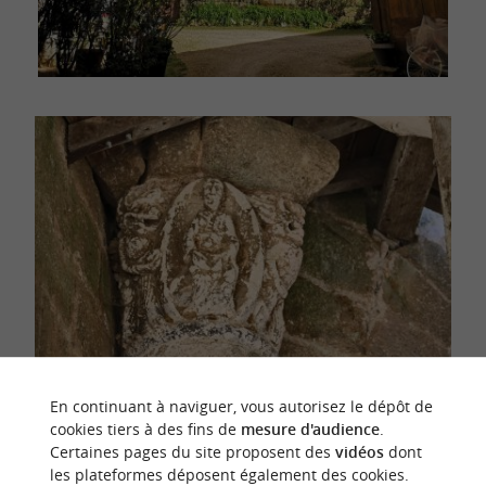
En continuant à naviguer, vous autorisez le dépôt de
Le pan de l'église et les détails architecturaux
cookies tiers à des fins de
mesure d'audience
.
Certaines pages du site proposent des
vidéos
dont
visibles sous la halle
les plateformes déposent également des cookies.