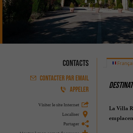
Contacts
França
CONTACTER
PAR EMAIL
DESTINAT
APPELER
Visiter le site Internet
La Villa
Localiser
emplacem
Partager
Ajouter à mon carnet de voyage