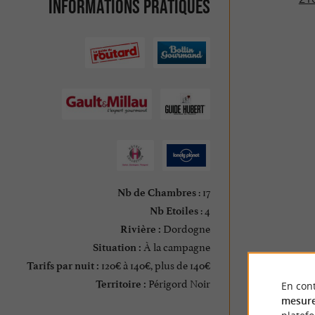
Informations pratiques
: 17
Nb de Chambres
: 4
Nb Etoiles
Dordogne
Rivière :
À la campagne
Situation :
120€ à 140€, plus de 140€
Tarifs par nuit :
Périgord Noir
Territoire :
En cont
mesure