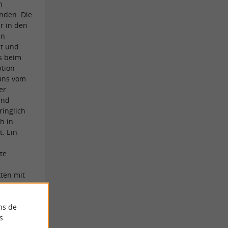
n
nden. Die
r in den
en
et und
s beim
ption
uns vom
er
und
inglich
h in
. Ein
te
ten mit
ereitet
gend
ns de
vom
s
hlungen,