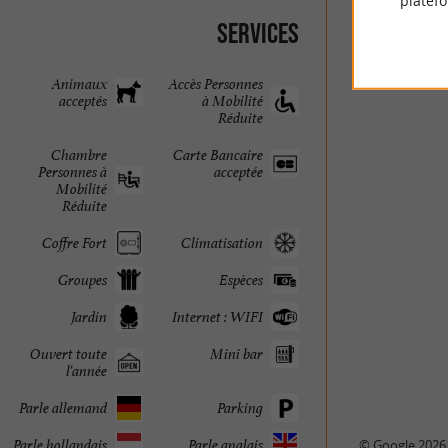
platef
Services
Animaux
Accès Personnes
acceptés
à Mobilité
Réduite
Chambre
Carte Bancaire
Personnes à
acceptée
Mobilité
Réduite
Coffre Fort
Climatisation
Groupes
Espèces
Jardin
Internet : WIFI
Ouvert toute
Mini bar
l'année
Parle allemand
Parking
Parle hollandais
Parle anglais
© Google 2026