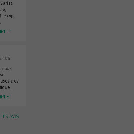
 Sarlat,
le,
 le top.
.
MPLET
2/2026
t nous
st
uses très
ique...
MPLET
LES AVIS