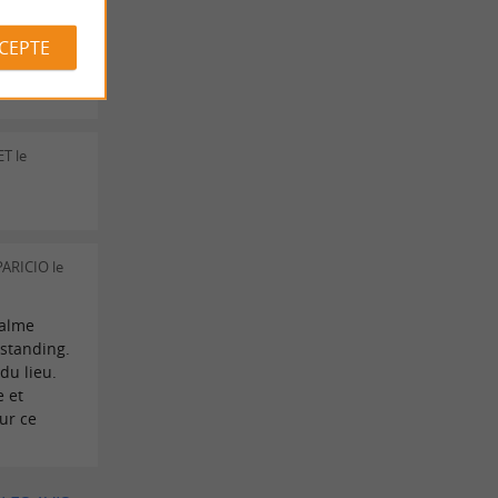
aben. Ein
uss und
CCEPTE
 vereint.
bravo an
ET le
PARICIO le
calme
 standing.
du lieu.
e et
ur ce