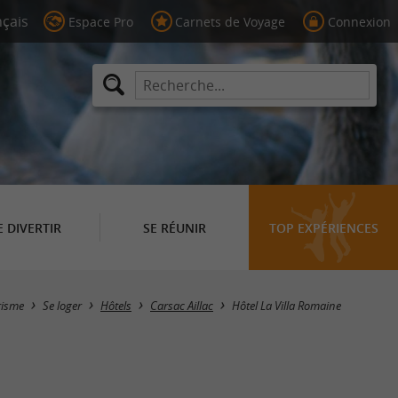
Espace Pro
Carnets de Voyage
Connexion
E DIVERTIR
SE RÉUNIR
TOP EXPÉRIENCES
risme
Se loger
Hôtels
Carsac Aillac
Hôtel La Villa Romaine