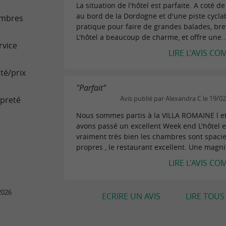
La situation de l'hôtel est parfaite. A coté de
au bord de la Dordogne et d'une piste cyclab
mbres
pratique pour faire de grandes balades, bref
L'hôtel a beaucoup de charme, et offre une..
rvice
LIRE L'AVIS CO
té/prix
"Parfait"
preté
Avis publié par Alexandra C le 19/0
Nous sommes partis à la VILLA ROMAINE l e
avons passé un excellent Week end L'hôtel e
vraiment très bien les chambres sont spacie
propres , le restaurant excellent. Une magnif
LIRE L'AVIS CO
2026
ECRIRE UN AVIS
LIRE TOUS 