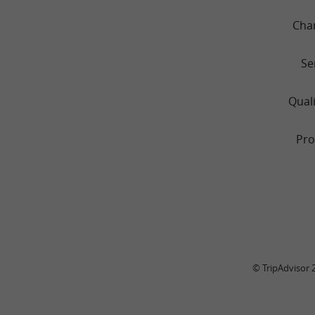
Cha
Se
Quali
Pro
© TripAdvisor 