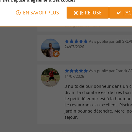
ormes déposent également des cookies.
die jedes Menü perfekt ergänzt h
Hotel, das Gastfreundschaft, Gen
EN SAVOIR PLUS
JE REFUSE
J'A
Entspannung auf höchstem Niveau
Wir kommen sehr gerne wieder – 
das gesamte Team!
Avis publié par Gill GREV
24/07/2026
Avis publié par Franck A
14/07/2026
3 nuits de pur bonheur dans un 
divin. La chambre est de très bon
Le petit déjeuner est à la hauteur 
Le restaurant est excellent. Piscin
jardin pour se détendre. Merci po
séjour.