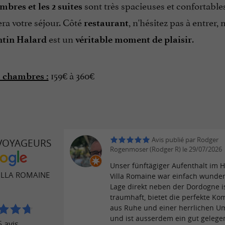
sont très spacieuses et confortabl
mbres et les 2 suites
ra votre séjour. Côté
, n'hésitez pas à entrer,
restaurant
est un
.
ntin Halard
véritable moment de plaisir
159€ à 360€
s chambres :
Avis publié par Rodger
 VOYAGEURS
Rogenmoser (Rodger R) le 29/07/2026
Unser fünftägiger Aufenthalt im H
ILLA ROMAINE
Villa Romaine war einfach wunder
Lage direkt neben der Dordogne i
traumhaft, bietet die perfekte Ko
aus Ruhe und einer herrlichen 
und ist ausserdem ein gut gelege
 avis