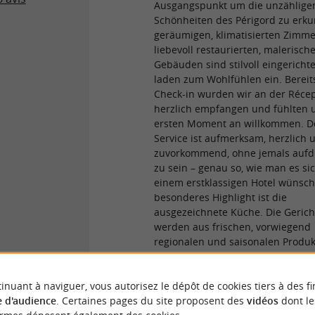
Ausgangspunkt um die unzählige
Schönheiten des Périgord zu erku
geräumigen, klimatisierten Zimme
liebevoll restaurierten, malerisch
Gebäuden sind stilvoll eingericht
laden zum Wohlfühlen ein. Bereit
Check-in wurden wir an der Réce
herzlich empfangen und fühlten 
ersten Moment an willkommen. D
Service ist aufmerksam, herzlich 
zuvorkommend, ohne jemals aufdr
zu sein – genau so, wie man es sic
einem erstklassigen Hotel wünscht
besonderes Highlight ist die
ausgezeichnete Küche. Die Gerich
werden aus frischen, vorwiegend
regionalen und saisonalen Produk
viel Raffinesse und Kreativität zub
und sind geschmacklich hervorra
inuant à naviguer, vous autorisez le dépôt de cookies tiers à des fi
abgestimmt. Dazu erhielten wir 
 d'audience
. Certaines pages du site proposent des
vidéos
dont le
Sommelier exzellente Weinempfe