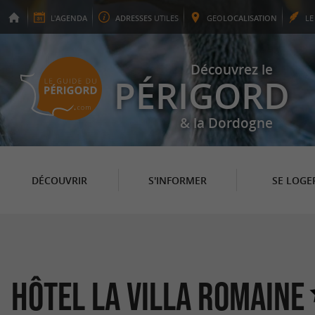
L'
AGENDA
ADRESSES
UTILES
GEO
LOCALISATION
L
Découvrez le
PÉRIGORD
& la Dordogne
DÉCOUVRIR
S'INFORMER
SE LOGE
Hôtel La Villa Romaine