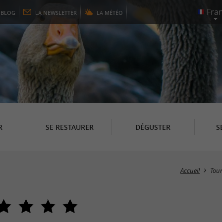
E
BLOG
LA
NEWSLETTER
LA
MÉTÉO
R
SE RESTAURER
DÉGUSTER
S
Accueil
Tou