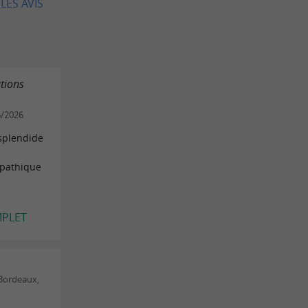
LES AVIS
tions
6/2026
 splendide
mpathique
MPLET
(Bordeaux,