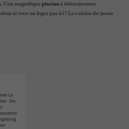
es. Une magnifique
à débordement
piscine
 même si vous ne logez pas ici ! La cuisine du jeune
otel La
bar. Die
st
mbination
Umgebung
ner