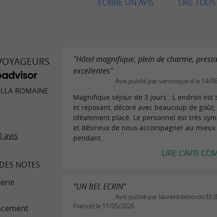
ECRIRE UN AVIS
LIRE TOUS 
"Hôtel magnifique, plein de charme, presta
 VOYAGEURS
excellentes"
Avis publié par veronique d le 14/0
ILLA ROMAINE
Magnifique séjour de 3 jours . L endroit est
et reposant, décoré avec beaucoup de goût,
idéalement placé. Le personnel est très sy
et désireux de nous accompagner au mieux
 avis
pendant...
LIRE L'AVIS CO
DES NOTES
terie
"UN BEL ECRIN"
Avis publié par laurentdebordo33 
France) le 11/05/2026
acement