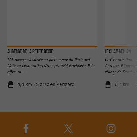
Auberge de la Petite Reine
Le Chambellan
L'Auberge est située en plein cœur du Périgord
Le Chambellan, un
Noir au beau milieu d'une propriété arborée. Elle
Coux-et-Bigaroqu
offre un ...
village de Dordogne
4,4 km - Siorac en Périgord
6,7 km - C