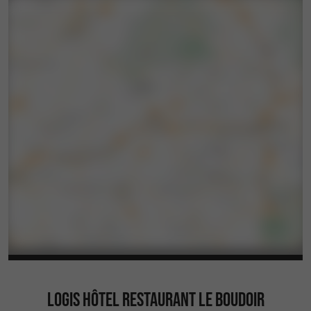
Dominant majestueusement la vallée de la
Dordogne,
est un village perché offrant
Domme
des vues spectaculaires sur la région
environnante. Ce bastion médiéval, avec ses
rues pavées et ses maisons en pierre, respire
l'histoire et le charme. Les visiteurs peuvent
explorer ses ruelles pittoresques, visiter ses sites
historiques tels que la Porte des Tours ou les
grottes souterraines, et savourer une cuisine
locale raffinée dans ses nombreux restaurants.
Domme offre une expérience authentique de la
vie dans un village médiéval, imprégnée d'une
ambiance paisible et envoûtante.
LOGIS HÔTEL RESTAURANT LE BOUDOIR