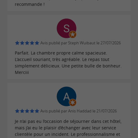
frais et locaux, garantissant un début de
recommande !
journée parfait.
Avis publié par Steph Wuibaut le 27/07/2026
Un cadre de détente et de convivialité
Parfait. La chambre propre calme spacieuse.
L'accueil souriant, très agréable. Le repas tout
Le
et salon de thé de l'établissement
bar lounge
simplement délicieux. Une petite bulle de bonheur.
sont des espaces de détente où vous pourrez
Merciii
déguster de délicieuses glaces Manouvrier ou
simplement vous détendre avec un verre.
La
d'été sont parfaits pour
terrasse et le jardin
profiter des douces soirées estivales dans un
Avis publié par Anis Haddad le 21/07/2026
cadre enchanteur.
Je n’ai pas eu l’occasion de séjourner dans cet hôtel,
mais j’ai eu le plaisir d’échanger avec leur service
clientèle pour un incident. Le professionnalisme et