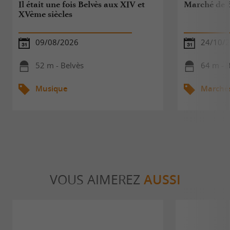
Il était une fois Belvès aux XIV et
Marché de B
XVème siècles
09/08/2026
24/10/
52 m - Belvès
64 m - 
Musique
Marché
VOUS AIMEREZ
AUSSI