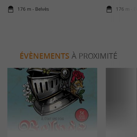
176 m - Belvès
176 m - B
ÉVÈNEMENTS
À PROXIMITÉ