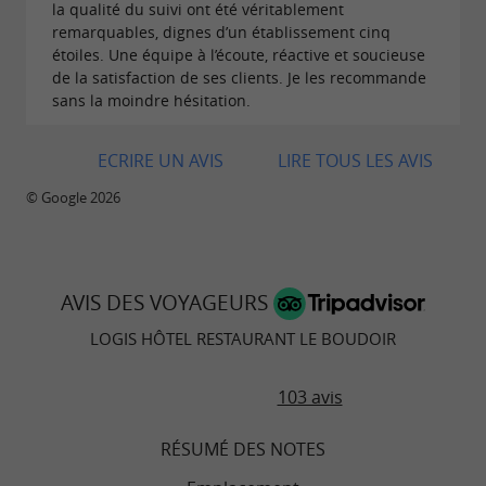
la qualité du suivi ont été véritablement
remarquables, dignes d’un établissement cinq
Pour les amateurs d'histoire et de
étoiles. Une équipe à l’écoute, réactive et soucieuse
patrimoine
de la satisfaction de ses clients. Je les recommande
sans la moindre hésitation.
La façade classée remarquable
du
,
Logis Hôtel Restaurant Le Boudoir
ECRIRE UN AVIS
LIRE TOUS LES AVIS
héritage d'une bâtisse ancienne au charme des
© Google 2026
vieilles pierres, séduira les amateurs
d'architecture et d'histoire.
Idéalement situé à proximité du
château de
AVIS DES VOYAGEURS
et des
, l'établissement
Belvès
troglos de Belvès
LOGIS HÔTEL RESTAURANT LE BOUDOIR
est le point de départ idéal pour
explorer le riche patrimoine de la région.
103 avis
RÉSUMÉ DES NOTES