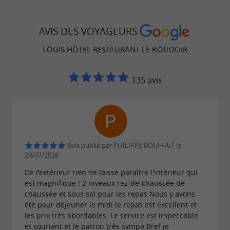
Situé dans une rue piétonne calme,
l'établissement est proche des commerces et de
AVIS DES VOYAGEURS
l'artisanat local, offrant ainsi une proximité
LOGIS HÔTEL RESTAURANT LE BOUDOIR
pratique pour les visiteurs.
135 avis
Authenticité et tradition culinaire
Le
vous
Logis Hôtel Restaurant Le Boudoir
invite à découvrir une cuisine généreuse et
Avis publié par PHILIPPE BOUFFAIT le
authentique, préparée comme à la maison.
29/07/2026
De l'extérieur rien ne laisse paraître l'intérieur qui
Les produits faits-maison et locaux sont à
est magnifique ! 2 niveaux rez-de-chaussée de
l'honneur, offrant une expérience
chaussée et sous sol pour les repas Nous y avons
été pour déjeuner le midi le repas est excellent et
gastronomique inoubliable. Le petit déjeuner,
les prix très abordables. Le service est impeccable
copieux et servi à table, propose des produits
et souriant et le patron très sympa Bref je