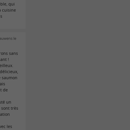
ble, qui
 cuisine
ès
Bauwens le
rons sans
ant !
illeux.
délicieux,
le saumon
ais
nt de
sté un
 sont très
sation
vec les