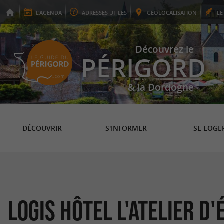
L'
AGENDA
ADRESSES
UTILES
GEO
LOCALISATION
L
Découvrez le
PÉRIGORD
& la Dordogne
DÉCOUVRIR
S'INFORMER
SE LOGE
Logis Hôtel l'Atelier d'