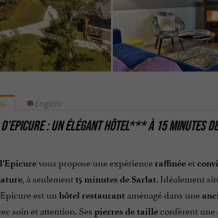
is
English
R D’EPICURE : UN ÉLÉGANT HÔTEL*** À 15 MINUTES D
vous propose une expérience
et
 d’Epicure
raffinée
convi
, à seulement
. Idéalement si
ature
15 minutes de Sarlat
d’Epicure est un
aménagé dans une
hôtel restaurant
anc
ec soin et attention. Ses
confèrent une
pierres de taille