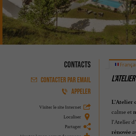
Contacts
França
L’ATELIE
CONTACTER
PAR EMAIL
APPELER
L’Atelier
Visiter le site Internet
calme et
n
Localiser
l’Atelier 
Partager
av
rénovée
Ajouter à mon carnet de voyage