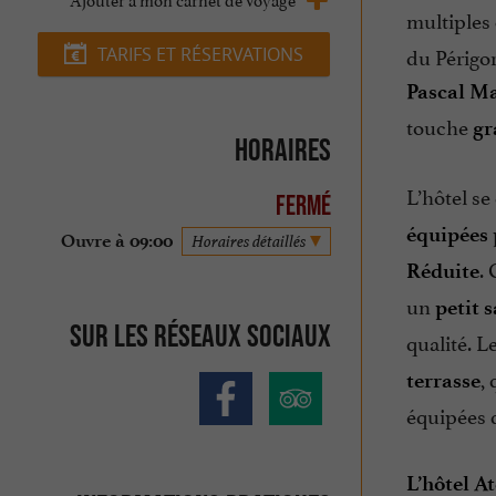
multiples
du Périgor
TARIFS ET RÉSERVATIONS
Pascal M
touche
gr
Horaires
L’hôtel s
Fermé
équipées
Ouvre à 09:00
Horaires détaillés
.
Réduite
un
petit 
Sur les réseaux sociaux
qualité. L
,
terrasse
équipées d
L’hôtel At