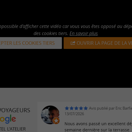
mpossible d'afficher cette vidéo car vous vous êtes opposé au dép
des cookies tiers.
En savoir plus
PTER LES COOKIES TIERS
OUVRIR LA PAGE DE LA 
Avis publié par Eric Barfie
 VOYAGEURS
13/07/2026
Nous avons passé un excellent dé
EL L'ATELIER
semaine dernière sur la terrasse.