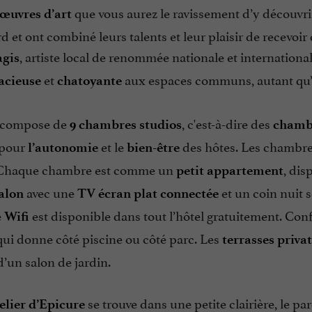
que vous aurez le ravissement d’y découvri
œuvres d’art
d et ont combiné leurs talents et leur plaisir de recevoi
, artiste local de renommée nationale et international
agis
et
aux espaces communs, autant qu’
acieuse
chatoyante
e compose de
, c'est-à-dire des
9
chambres studios
chambr
pour
et le
des hôtes. Les chambr
l’autonomie
bien-être
 Chaque chambre est comme un
, di
petit appartement
avec une
et un coin nuit 
salon
TV écran plat connectée
e
est disponible dans tout l’hôtel gratuitement. Conf
Wifi
 qui donne côté piscine ou côté parc. Les
terrasses privat
’un salon de jardin.
se trouve dans une petite clairière, le par
elier d’Epicure