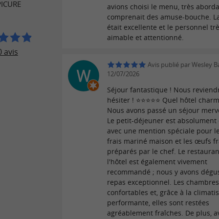
PICURE
avions choisi le menu, très aborda
comprenait des amuse-bouche. La
était excellente et le personnel tr
aimable et attentionné.
 avis
Avis publié par Wesley 
12/07/2026
Séjour fantastique ! Nous reviend
hésiter ! ⭐⭐⭐⭐⭐ Quel hôtel charm
Nous avons passé un séjour merve
Le petit-déjeuner est absolument 
avec une mention spéciale pour 
frais mariné maison et les œufs fr
préparés par le chef. Le restaura
l'hôtel est également vivement
recommandé ; nous y avons dégu
repas exceptionnel. Les chambres
confortables et, grâce à la climati
performante, elles sont restées
agréablement fraîches. De plus, a