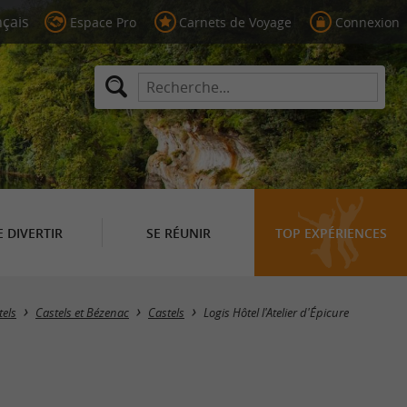
Espace Pro
Carnets de Voyage
Connexion
E DIVERTIR
SE RÉUNIR
TOP EXPÉRIENCES
tels
Castels et Bézenac
Castels
Logis Hôtel l'Atelier d'Épicure