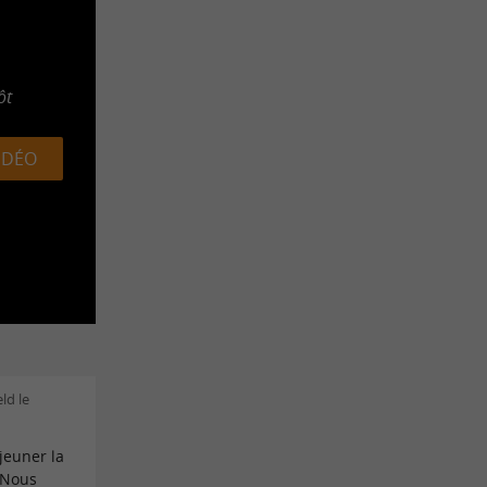
ôt
VIDÉO
ld le
jeuner la
 Nous