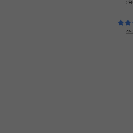
D'É
450