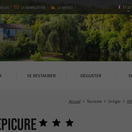
E
BLOG
LA
NEWSLETTER
LA
MÉTÉO
R
SE RESTAURER
DÉGUSTER
S
Accueil
Tourisme
Se loger
Hô
Épicure