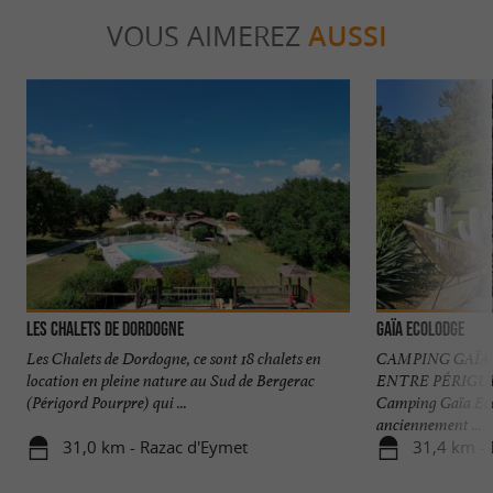
VOUS AIMEREZ
AUSSI
Les Chalets de Dordogne
Gaïa Ecolodge
Les Chalets de Dordogne, ce sont 18 chalets en
CAMPING GAÏA
location en pleine nature au Sud de Bergerac
ENTRE PÉRIGU
(Périgord Pourpre) qui ...
Camping Gaïa Eco
anciennement ...
31,0 km - Razac d'Eymet
31,4 km - 