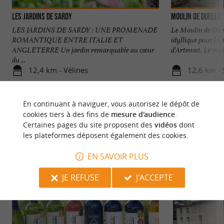
Les Jardins de Sardy
Moulin de Duellas
LES JARDINS DE SARDY : UNE PROMENADE
Le Moulin de Due
ROMANTIQUE ENTRE ITALIE ET
idyllique pour la 
ANGLETERRE Un jardin remarquable au cœur
d'Artenset. Le mus
du ...
12,4 km - Vélines
12,6 km - 
En continuant à naviguer, vous autorisez le dépôt de
cookies tiers à des fins de
mesure d'audience
.
Certaines pages du site proposent des
vidéos
dont
les plateformes déposent également des cookies.
NOUS AVONS TESTÉ
POUR VOUS
EN SAVOIR PLUS
JE REFUSE
J'ACCEPTE