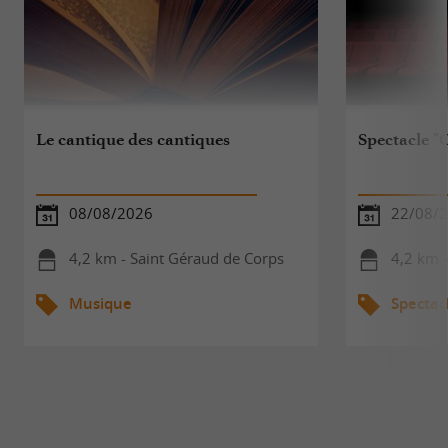
Le cantique des cantiques
Spectacle "C
08/08/2026
22/08/
4,2 km - Saint Géraud de Corps
4,2 km 
Musique
Spectac