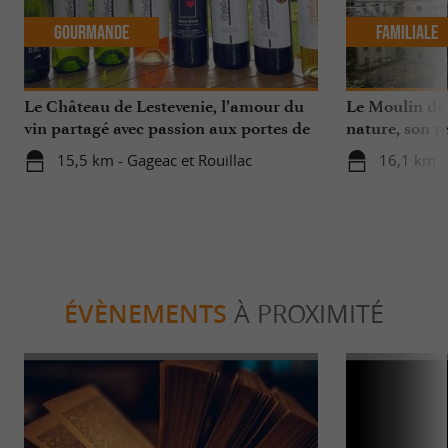
Gourmande
Familiale
Le Château de Lestevenie, l’amour du
Le Moulin du 
vin partagé avec passion aux portes de
nature, son r
Bergerac
15,5 km - Gageac et Rouillac
16,1 km -
ÉVÈNEMENTS
À PROXIMITÉ