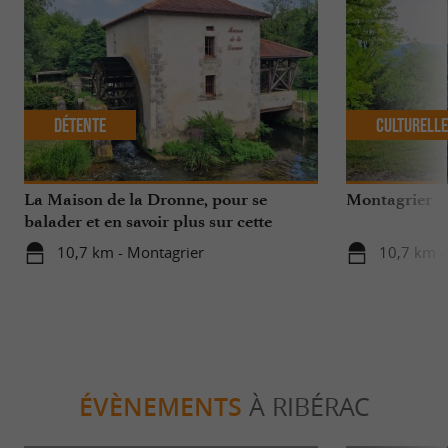
Détente
Culturell
La Maison de la Dronne, pour se
Montagrier
balader et en savoir plus sur cette
rivière limpide
10,7 km - Montagrier
10,7 km -
ÉVÈNEMENTS
À RIBÉRAC