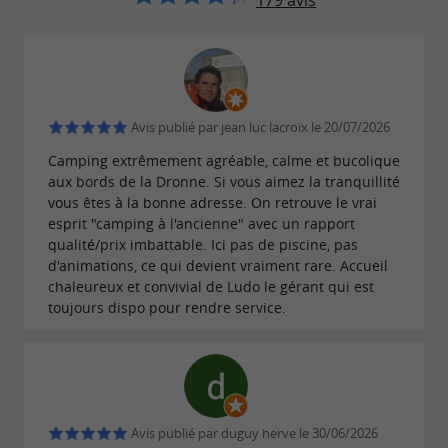
179 avis
Le
est aussi un lieu de
Camping de la Dronne
convivialité.
Un
est organisé tous les deuxieme
vide-grenier
Avis publié par jean luc lacroix le 20/07/2026
dimanche du mois, de Mai à Septembre.
Camping extrêmement agréable, calme et bucolique
Le bar du camping propose des boissons
aux bords de la Dronne. Si vous aimez la tranquillité
locales, du café ainsi que des alcools régionaux
vous êtes à la bonne adresse. On retrouve le vrai
esprit "camping à l'ancienne" avec un rapport
tel que Crémant de Bordeaux.
qualité/prix imbattable. Ici pas de piscine, pas
d'animations, ce qui devient vraiment rare. Accueil
La Dronne : l'une des plus belles rivières
chaleureux et convivial de Ludo le gérant qui est
de France
toujours dispo pour rendre service.
La
est une rivière majestueuse qui
Dronne
serpente à travers le
, offrant des
Périgord Vert
paysages variés et pittoresques. Selon Elysée
Avis publié par duguy herve le 30/06/2026
Reclus, la Dronne est "l'une des plus belles