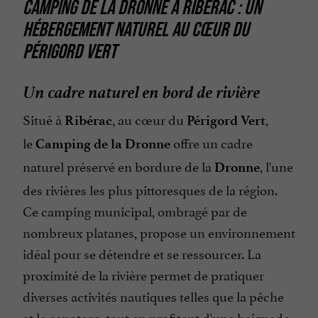
CAMPING DE LA DRONNE À RIBÉRAC : UN
Parle anglais
HÉBERGEMENT NATUREL AU CŒUR DU
Pêche
PÉRIGORD VERT
Un cadre naturel en bord de rivière
Situé à
, au cœur du
,
Ribérac
Périgord Vert
le
offre un cadre
Camping de la Dronne
naturel préservé en bordure de la
, l'une
Dronne
des rivières les plus pittoresques de la région.
Ce camping municipal, ombragé par de
nombreux platanes, propose un environnement
idéal pour se détendre et se ressourcer. La
proximité de la rivière permet de pratiquer
diverses activités nautiques telles que la pêche
et le canotage, tout en profitant d'une baignade