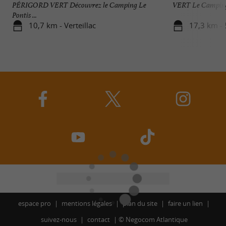
PÉRIGORD VERT Découvrez le Camping Le
VERT Le Camping 
Pontis ...
10,7 km - Verteillac
17,3 km - 
espace pro
mentions légales
plan du site
faire un lien
suivez-nous
contact
©
Negocom Atlantique