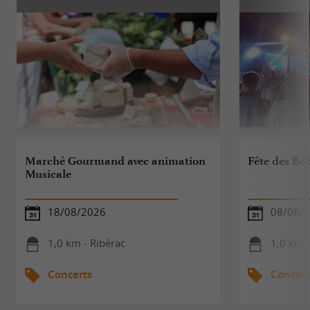
Marché Gourmand avec animation
Fête des Bo
Musicale
18/08/2026
08/08/
1,0 km - Ribérac
1,0 km -
Concerts
Concert