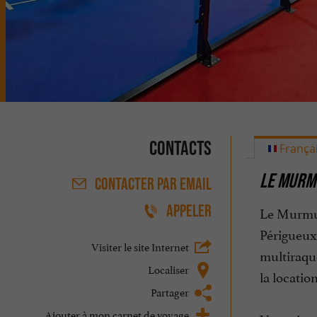
Contacts
França
LE MURMU
CONTACTER
PAR EMAIL
APPELER
Le Murmur 
Périgueux.
Visiter le site Internet
multiraque
Localiser
la locatio
Partager
Ajouter à mon carnet de voyage