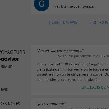
Très bon , accueil sympa.
ECRIRE UN AVIS
LIRE TOUS 
"Passer vite votre chemin !!"
 VOYAGEURS
Avis publié par Samyriel le 23/06/2
Patron exécrable !!! Personnel désagréable.
MURMUR
viens juste de finir ton verre on te force à 
un autre sinon on te dirige vers la sortie. Ou
commander un verre, tu demandes à...
LIRE L'AVIS CO
 avis
DES NOTES
"je recommande"