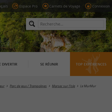
Espace Pro
Carnets de Voyage
Connexion
E DIVERTIR
SE RÉUNIR
TOP EXPÉRIENCES
ieur
Parc de jeux / Trampolines
Marsac sur l'Isle
Le MurMur