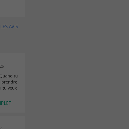
LES AVIS
026
 Quand tu
en prendre
i tu veux
MPLET