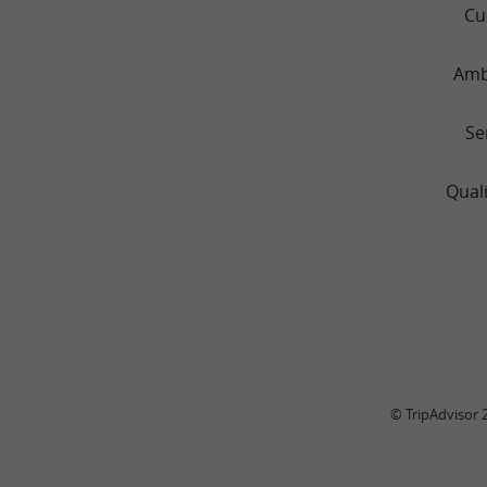
Cu
Amb
Se
Quali
© TripAdvisor 