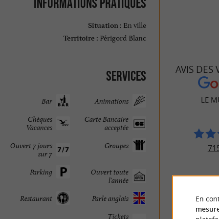
Informations pratiques
En ville
Situation :
Périgord Blanc
Territoire :
AVIS DES
Services
LE 
Bar
Animations
Chèques
Carte Bancaire
Vacances
acceptée
Ouvert 7 jours
Groupes
715
sur 7
Parking
Ouvert toute
l'année
Restaurant
Parle anglais
En cont
mesure
Tickets