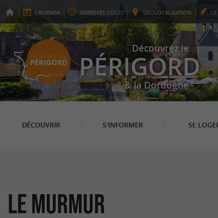
L'
AGENDA
ADRESSES
UTILES
GEO
LOCALISATION
L
Découvrez le
PÉRIGORD
& la Dordogne
DÉCOUVRIR
S'INFORMER
SE LOGE
Le MurMur