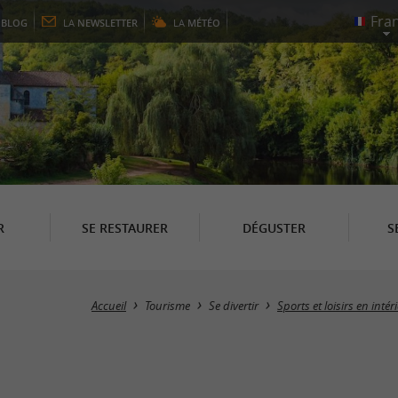
E
BLOG
LA
NEWSLETTER
LA
MÉTÉO
R
SE RESTAURER
DÉGUSTER
S
Accueil
Tourisme
Se divertir
Sports et loisirs en intér