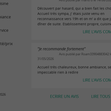
Avis publié par mario b le 14/06/20
isine
Découvert par hasard, qui a bien fait les ch
Accueil très sympa, j' étais juste venu en
iance
reconnaissance vers 19h et on m' a dit que 
dîner de suite. Etablissement propre, cuisine
rvice
LIRE L'AVIS CO
té/prix
"Je recommande fortement"
Avis publié par Roam33904883042 l
31/05/2026
Accueil très chaleureux, bonne ambiance, se
impeccable rien à redire
LIRE L'AVIS CO
2026
ECRIRE UN AVIS
LIRE TOUS 