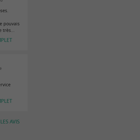
26
oses.
je pouvais
 très...
MPLET
e
rvice
MPLET
LES AVIS