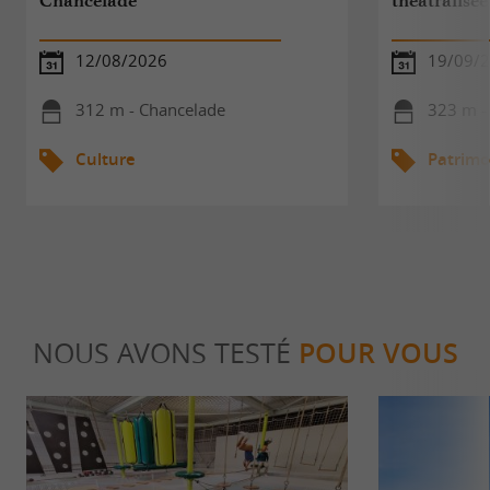
Chancelade
théâtralisé
12/08/2026
19/09/
312 m - Chancelade
323 m -
Culture
Patrimo
NOUS AVONS TESTÉ
POUR VOUS