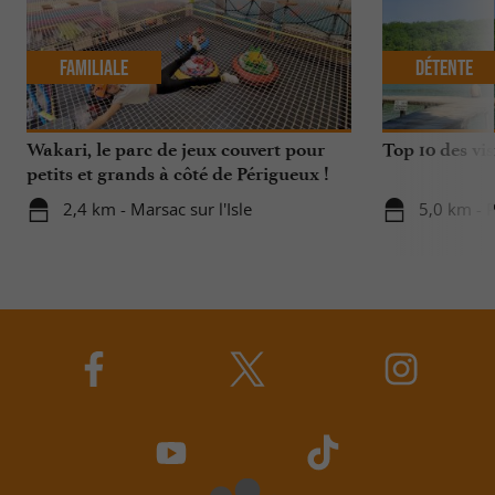
Familiale
Détente
Wakari, le parc de jeux couvert pour
Top 10 des vis
petits et grands à côté de Périgueux !
2,4 km - Marsac sur l'Isle
5,0 km - 