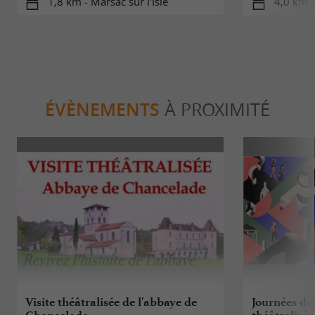
1,8 km - Marsac sur l'Isle
4,0 km -
ÉVÈNEMENTS
À PROXIMITÉ
Visite théâtralisée de l'abbaye de
Journées du 