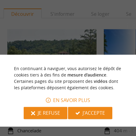
Découvrir
S'informer
Se loger
Se r
En continuant à naviguer, vous autorisez le dépôt de
cookies tiers à des fins de
mesure d'audience
.
Certaines pages du site proposent des
vidéos
dont
les plateformes déposent également des cookies.
Chancelade
Abbaye de Chance
EN SAVOIR PLUS
Chancelade est une commune du Périgord qui
Fondée en 1133 sou
regorge d’ histoire et de charme. Les atouts de
fut bâtie en pierr
JE REFUSE
J'ACCEPTE
Chancelade L’homme ...
...
Chancelade
404 m - C