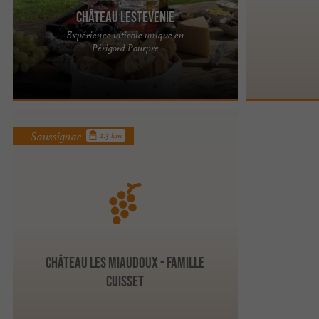
Château Lestevenie
Expérience viticole unique en
CHÂTEAU LESTEVENIE : UNE EXPÉRIENCE
Périgord Pourpre
VITICOLE AU CŒUR DU PÉRIGORD POURPRE Un
domaine historique et enchanteur Le ...
Saussignac
2.3 km
Château les Miaudoux - Famille
Cuisset