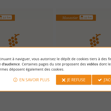
Monestier
3.2 km
3.3 km
inuant à naviguer, vous autorisez le dépôt de cookies tiers à des fi
ATEAU DES EYSSARDS
Château Monestier La
 d'audience
. Certaines pages du site proposent des
vidéos
dont le
ormes déposent également des cookies.
EN SAVOIR PLUS
JE REFUSE
J'A