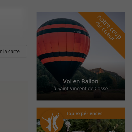
n
o
t
e
c
o
u
p
e
c
o
e
u
r
d
r
r la carte
Vol en Ballon
à Saint Vincent de Cosse
Top expériences