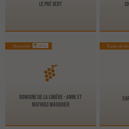
Le Pré Vert
C
Monestier
Razac de Sa
3.8 km
Domaine de la Linière - Anne et
Ear
Mathias WAUQUIER