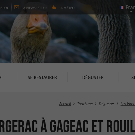
E
BLOG
LA
NEWSLETTER
LA
MÉTÉO
R
SE RESTAURER
DÉGUSTER
S
Accueil
Tourisme
Déguster
Les Vins
rgerac à Gageac et Roui