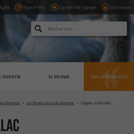
Espace Pro
Carnets de Voyage
Connexion
E DIVERTIR
SE RÉUNIR
TOP EXPÉRIENCES
Masquer la carte
 de Bergerac
Les Producteurs de bergerac
Gageac et Rouillac
llac