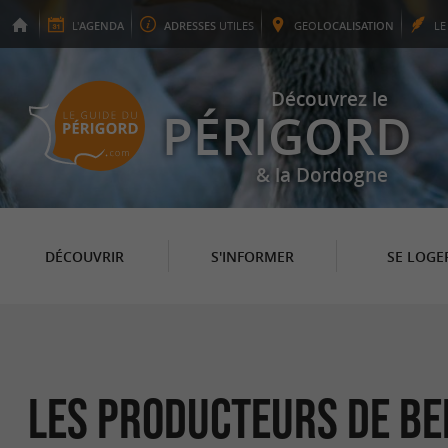
L'
AGENDA
ADRESSES
UTILES
GEO
LOCALISATION
L
Découvrez le
PÉRIGORD
& la Dordogne
DÉCOUVRIR
S'INFORMER
SE LOGE
Les Producteurs de be