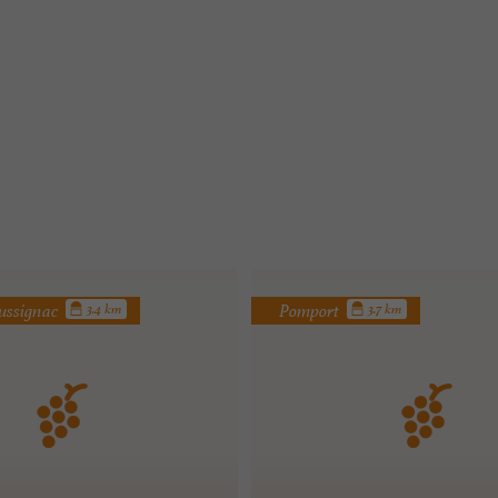
ussignac
Pomport
3.4 km
3.7 km