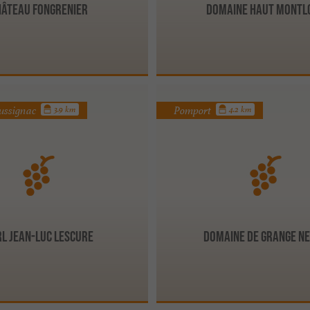
hâteau Fongrenier
Domaine Haut Montl
ussignac
Pomport
3.9 km
4.2 km
l Jean-Luc Lescure
Domaine de Grange N