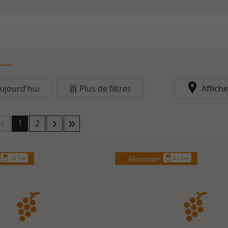
ujourd'hui
Plus de filtres
Affiche
1
2
Monestier
1.8 km
2.3 km