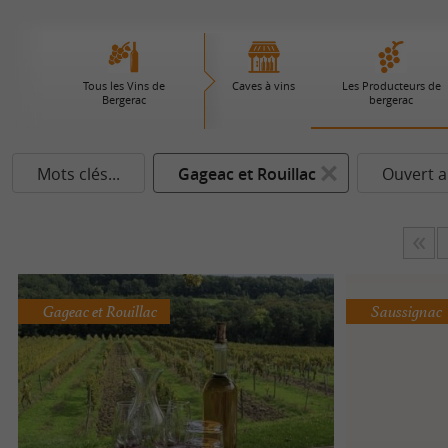
Tous les Vins de
Caves à vins
Les Producteurs de
Bergerac
bergerac
Mots clés...
Gageac et Rouillac
Ouvert a
Gageac et Rouillac
Saussignac