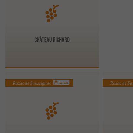
CHÂTEAU RICHARD
Razac de Saussignac
Razac de Sa
3.4 km