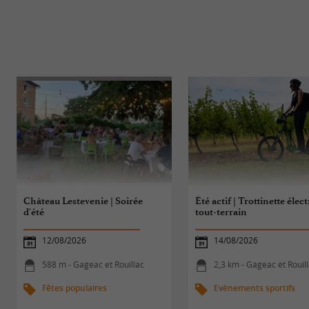
Château Lestevenie | Soirée
Été actif | Trottinette élec
d'été
tout-terrain
12/08/2026
14/08/2026
588 m - Gageac et Rouillac
2,3 km - Gageac et Rouil
Fêtes populaires
Evènements sportifs