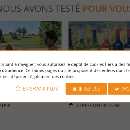
NOUS AVONS TESTÉ
POUR VOU
inuant à naviguer, vous autorisez le dépôt de cookies tiers à des fi
Gourmande
 d'audience
. Certaines pages du site proposent des
vidéos
dont le
ormes déposent également des cookies.
une étoile au cœur des vignes
Le Château de Lestevenie, l’amour
EN SAVOIR PLUS
JE REFUSE
J'A
avec passion aux portes de Berger
nestier
2,3 km - Gageac et Rouillac