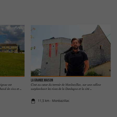
La Grande Maison
vignac est
C’est au cœur du terroir de Monbazillac, sur une colline
and de vins et ...
surplombant les rives de la Dordogne et la cité ...
11,5 km - Monbazillac