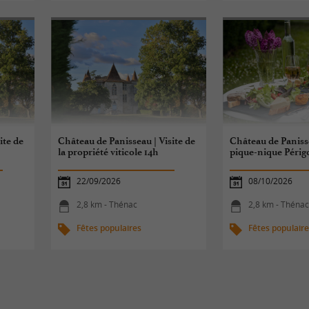
ite de
Château de Panisseau | Visite de
Château de Panisse
la propriété viticole 14h
pique-nique Périg
22/09/2026
08/10/2026
2,8 km - Thénac
2,8 km - Théna
Fêtes populaires
Fêtes populair