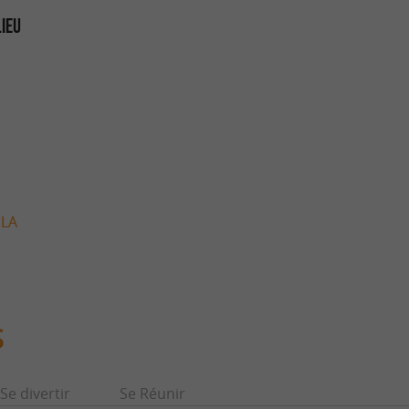
LIEU
 LA
S
Se divertir
Se Réunir