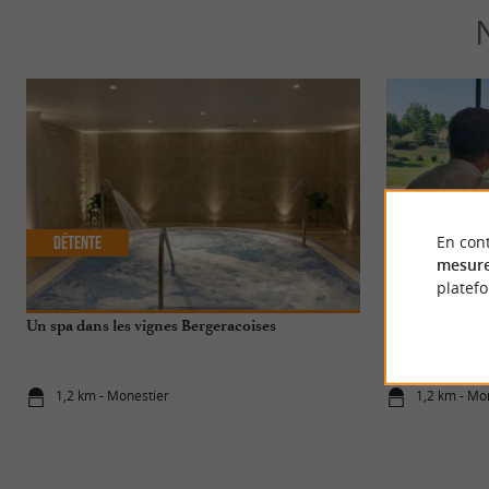
En cont
Détente
Gourmande
mesure
platef
Un spa dans les vignes Bergeracoises
Les Fresques : 
1,2 km - Monestier
1,2 km - Mo