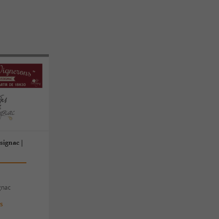
signac |
gnac
es