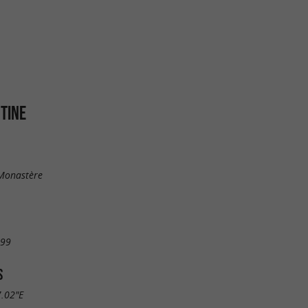
TINE
 Monastère
 99
S
7.02"E