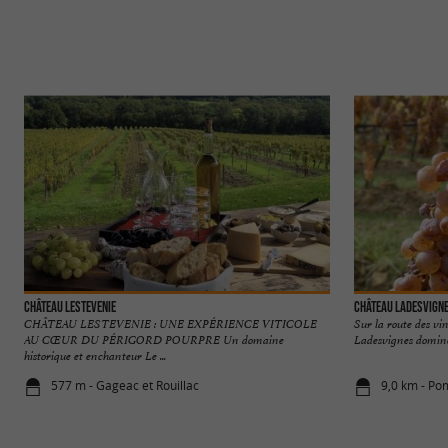
Château Lestevenie
Château Ladesvign
CHÂTEAU LESTEVENIE : UNE EXPÉRIENCE VITICOLE
Sur la route des vi
AU CŒUR DU PÉRIGORD POURPRE Un domaine
Ladesvignes domine 
historique et enchanteur Le ...
577 m - Gageac et Rouillac
9,0 km - Po