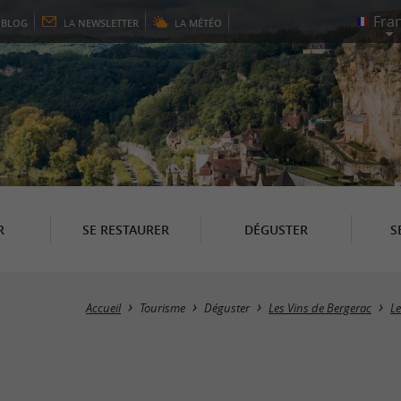
E
BLOG
LA
NEWSLETTER
LA
MÉTÉO
R
SE RESTAURER
DÉGUSTER
S
Accueil
Tourisme
Déguster
Les Vins de Bergerac
Le