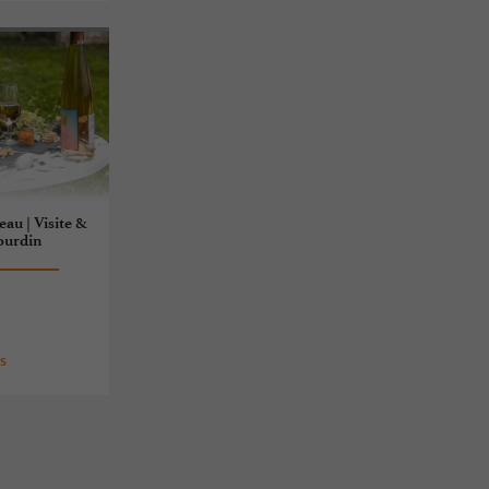
au | Visite &
ourdin
c
es