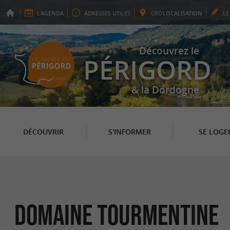
L'
AGENDA
ADRESSES
UTILES
GEO
LOCALISATION
L
Découvrez le
PÉRIGORD
& la Dordogne
DÉCOUVRIR
S'INFORMER
SE LOGE
Domaine Tourmentine