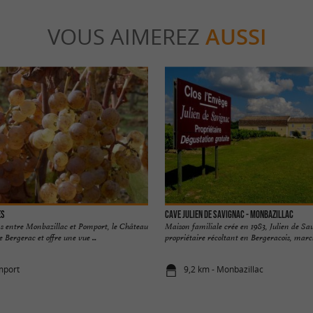
VOUS AIMEREZ
AUSSI
es
Cave Julien de Savignac - Monbazillac
ns entre Monbazillac et Pomport, le Château
Maison familiale crée en 1983, Julien de Sa
Bergerac et offre une vue ...
propriétaire récoltant en Bergeracois, march
mport
9,2 km - Monbazillac