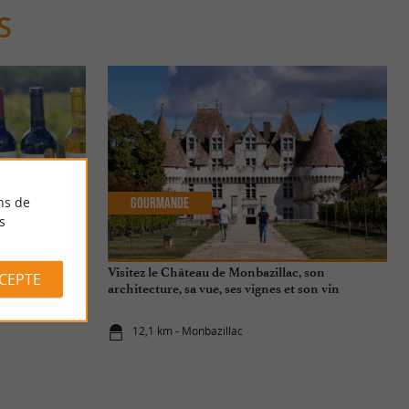
S
ns de
Gourmande
s
 du vin partagé
Visitez le Château de Monbazillac, son
CCEPTE
ac
architecture, sa vue, ses vignes et son vin
liquoreux d’exception !
12,1 km - Monbazillac