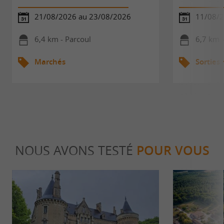
21/08/2026 au 23/08/2026
11/08/
6,4 km - Parcoul
6,7 km -
Marchés
Sorties
NOUS AVONS TESTÉ
POUR VOUS