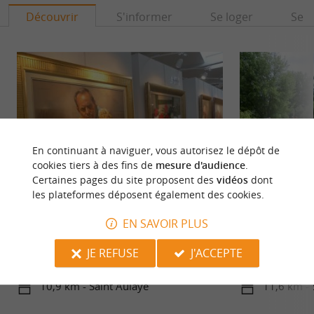
Découvrir
S'informer
Se loger
Se r
En continuant à naviguer, vous autorisez le dépôt de
cookies tiers à des fins de
mesure d'audience
.
Certaines pages du site proposent des
vidéos
dont
les plateformes déposent également des cookies.
Mairie de Saint Aulaye - Musée du Cognac et Musée du Pastel
Saint-Aulaye
EN SAVOIR PLUS
MUSÉE DU COGNAC ET DU VIN L'alambic
Saint-Aulaye, vou
présenté dans "Le CHAI", le Musée du COGNAC
Vert. Avec son pat
JE REFUSE
J'ACCEPTE
et du VIN de Saint-Aulaye, est ...
remparts de la bast
10,9 km - Saint Aulaye
11,6 km - 