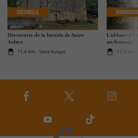
Culturelle
Gourmand
Découverte de la bastide de Saint-
L'abbaye d'Ec
Aulaye
un fromage !
11,6 km - Saint Aulaye
17,3 km -