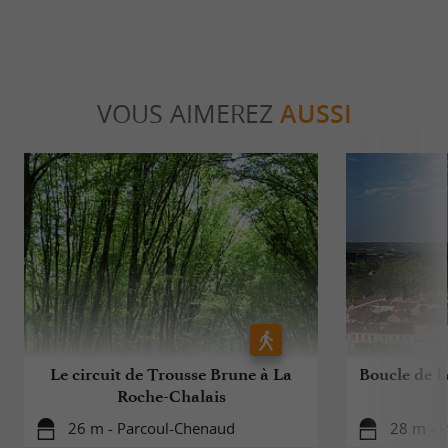
VOUS AIMEREZ
AUSSI
Le circuit de Trousse Brune à La
Boucle de L
Roche-Chalais
26 m - Parcoul-Chenaud
28 m - 