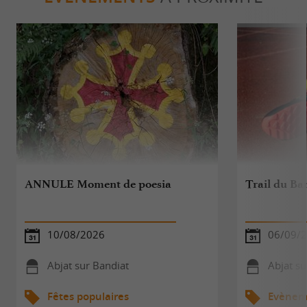
ANNULE Moment de poesia
Trail du Ba
10/08/2026
06/09/
Abjat sur Bandiat
Abjat su
Fêtes populaires
Evèneme