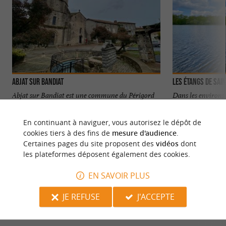
Abjat sur Bandiat
Abjat sur Bandiat est une commune du Périgord
Dans les environs 
vert, composée d’une multitude de petits villages et
considérés comme 
traversée ...
Régional ...
En continuant à naviguer, vous autorisez le dépôt de
cookies tiers à des fins de
mesure d'audience
.
174 m - Abjat sur Bandiat
6,5 km - S
Certaines pages du site proposent des
vidéos
dont
les plateformes déposent également des cookies.
EN SAVOIR PLUS
JE REFUSE
J'ACCEPTE
VOUS AIMEREZ
AUSSI