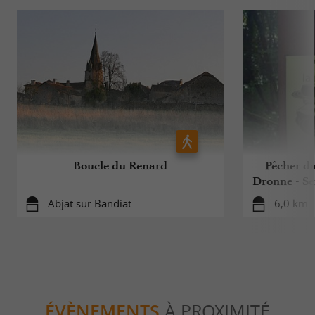
Boucle du Renard
Pêcher da
Dronne - Se
Abjat sur Bandiat
6,0 km 
ÉVÈNEMENTS
À PROXIMITÉ