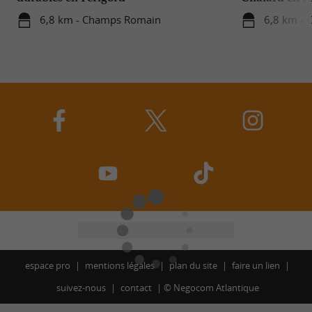
6,8 km - Champs Romain
6,8 km -
espace pro
mentions légales
plan du site
faire un lien
suivez-nous
contact
©
Negocom Atlantique