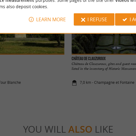
ce measurement
purposes. Some pages of the site offer
videos
wh
ms also deposit cookies.
LEARN MORE
I REFUSE
I 
Château de Clauzuroux
Château de Clauzuroux, gîtes and guest roo
listed in the inventory of Historic Monument
 Tour Blanche
7,0 km - Champagne et Fontaine
YOU WILL
ALSO
LIKE