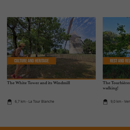
Culture and Heritage
Rest and re
The White Tower and its Windmill
The Tourbières 
walking!
6,7 km - La Tour Blanche
9,0 km - Ve