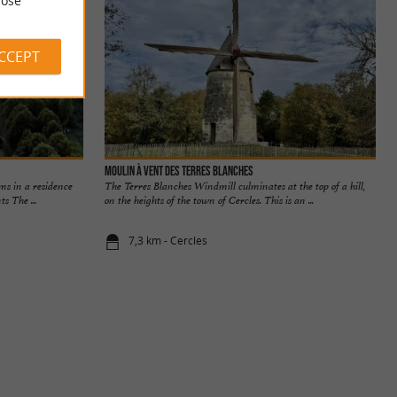
ose
ACCEPT
Moulin à vent des terres blanches
ms in a residence
The Terres Blanches Windmill culminates at the top of a hill,
s The ...
on the heights of the town of Cercles. This is an ...
7,3 km - Cercles