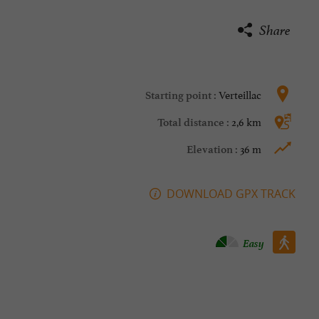
Share
Verteillac
Starting point :
2,6 km
Total distance :
36 m
Elevation :
DOWNLOAD GPX TRACK
Walking :
Easy