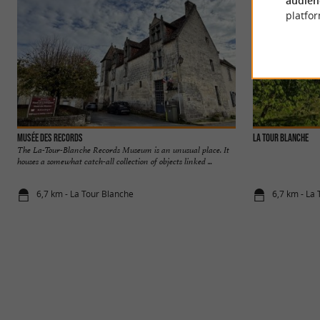
audien
platfor
Musée des records
La Tour Blanche
The La-Tour-Blanche Records Museum is an unusual place. It
houses a somewhat catch-all collection of objects linked ...
6,7 km - La Tour Blanche
6,7 km - La