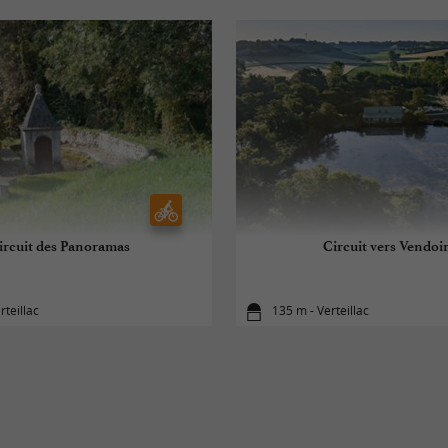
ircuit des Panoramas
Circuit vers Vendoi
rteillac
135 m - Verteillac