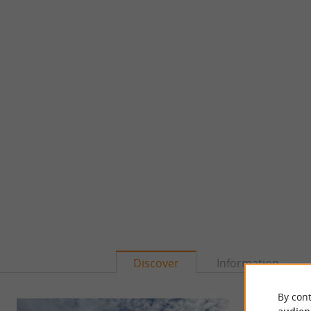
Discover
Information
By cont