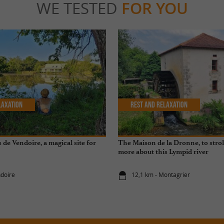
WE TESTED
FOR YOU
laxation
Rest and relaxation
de Vendoire, a magical site for
The Maison de la Dronne, to strol
more about this Lympid river
ndoire
12,1 km - Montagrier