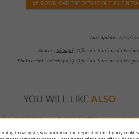
DOWNLOAD THE DETAILS OF THIS ITINERA
Last update :
27/07/202
Source :
Sirtaqui
| Office du Tourisme du Périgo
Photo credit :
@Sirtaqui Cf. Office du Tourisme du Périgor
YOU WILL LIKE
ALSO
Accommodation
Eating & Drinking
Tasting
inuing to navigate, you authorize the deposit of third-party cookies