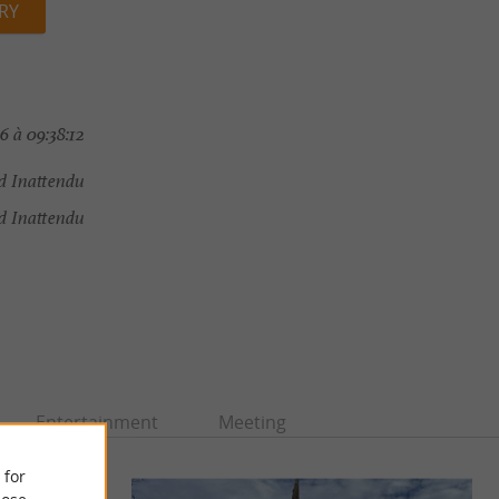
RY
6 à 09:38:12
rd Inattendu
d Inattendu
Entertainment
Meeting
 for