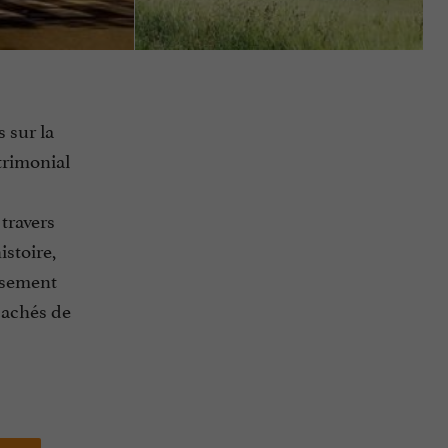
 sur la
trimonial
travers
istoire,
usement
cachés de