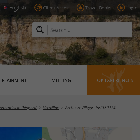
Client Access
Travel Books
Login
ERTAINMENT
MEETING
TOP EXPERIENCES
tineraries in Périgord
Verteillac
Arrêt sur Village - VERTEILLAC