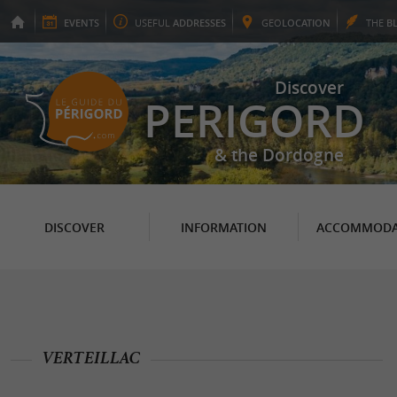
EVENTS
USEFUL
ADDRESSES
GEO
LOCATION
THE
B
Discover
PERIGORD
& the Dordogne
DISCOVER
INFORMATION
ACCOMMODA
VERTEILLAC