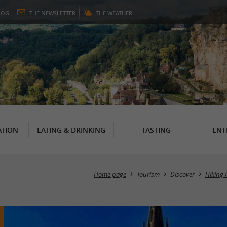
LOG
THE
NEWSLETTER
THE
WEATHER
TION
EATING & DRINKING
TASTING
ENT
Home page
Tourism
Discover
Hiking i