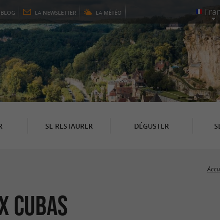
E
BLOG
LA
NEWSLETTER
LA
MÉTÉO
R
SE RESTAURER
DÉGUSTER
S
Accu
x Cubas