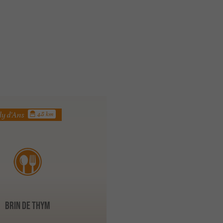
ly d'Ans
4.8 km
Brin de Thym