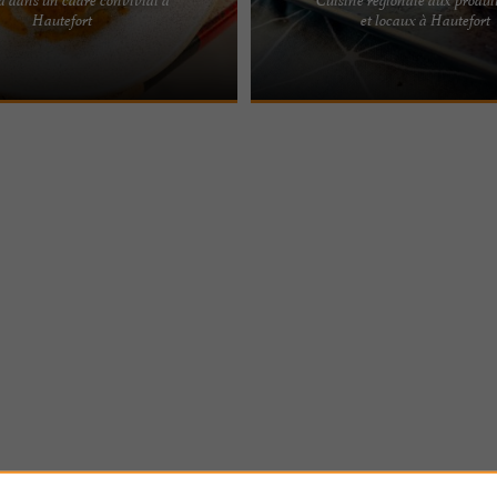
 – Restaurant semi-gastronomique
Une véritable expérience culinaire à
Hautefort
et locaux à Hautefort
tué au pied du Château de
restaurant de l’Hôtel 2* Au Périgord
œur du ...
évasion ...