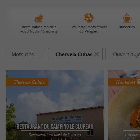
Restauration rapide /
Les Restaurants étoilés
Brasseries
Food Trucks / Snacking
du Périgord
Mots clés...
Cherveix Cubas
Ouvert auj
Cherveix Cubas
Hautefort
Restaurant du camping le Clupeau
Restaurant au bord de l’eau en
Savourez
camping au bord de la rivière
Périgor