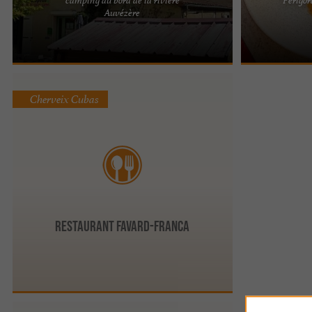
CAMPING LE CLUPEAU À CHERVEIX-CUBAS
Le Troubadour
Auvézère
Séjournez au Camping Le Clupeau à Cherveix-
à Hautefort Si
Cubas : mobil-homes, emplacements ...
Hautefort, au c
Cherveix Cubas
Restaurant Favard-Franca