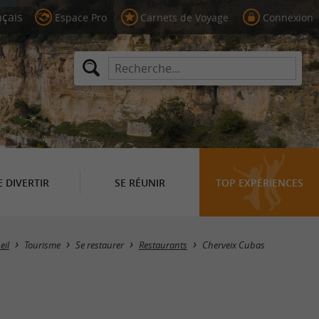
Espace Pro
Carnets de Voyage
Connexion
E DIVERTIR
SE RÉUNIR
TOP EXPÉRIENCES
Masquer la carte
eil
Tourisme
Se restaurer
Restaurants
Cherveix Cubas