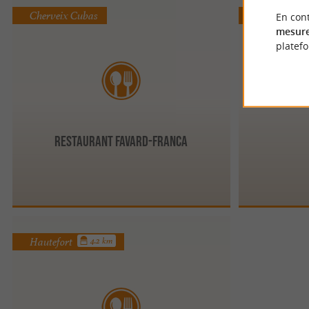
Cherveix Cubas
Anlhiac
En cont
mesure
platef
Restaurant Favard-Franca
Hautefort
4.2 km