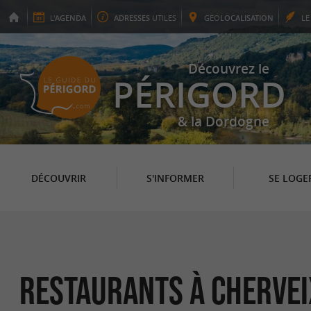
L'
AGENDA
ADRESSES
UTILES
GEO
LOCALISATION
L
Découvrez le
PÉRIGORD
& la Dordogne
DÉCOUVRIR
S'INFORMER
SE LOGE
Restaurants à Chervei