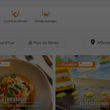
Cuisine du Monde
Fermes Auberges
ourd'hui
Plus de filtres
Affiche
Hautefort
4 km
4.2 km
Le Troubadour
Au Périgord Noir
 la cuisine traditionnelle du
d dans un cadre convivial à
Cuisine régionale aux produit