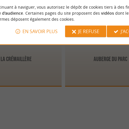
Hautefort
3.7 km
4 km
inuant à naviguer, vous autorisez le dépôt de cookies tiers à des fi
 d'audience
. Certaines pages du site proposent des
vidéos
dont le
ormes déposent également des cookies.
EN SAVOIR PLUS
JE REFUSE
J'A
La Crémaillère
Auberge du Parc