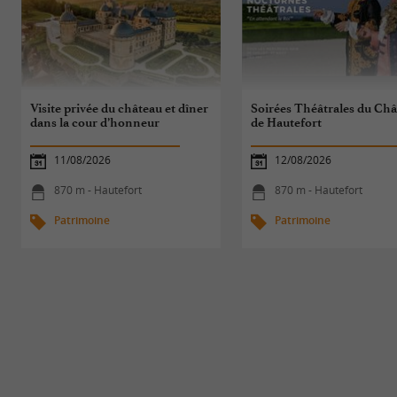
Visite privée du château et dîner
Soirées Théâtrales du Ch
dans la cour d’honneur
de Hautefort
11/08/2026
12/08/2026
870 m - Hautefort
870 m - Hautefort
Patrimoine
Patrimoine