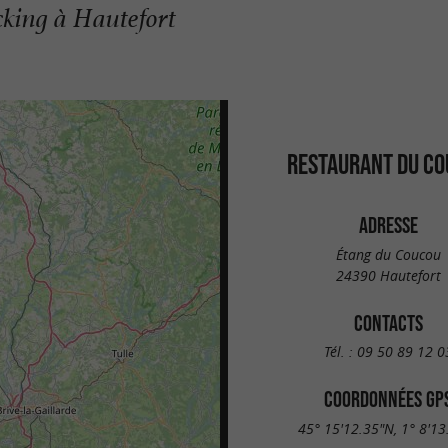
cking à Hautefort
RESTAURANT DU C
ADRESSE
Étang du Coucou
24390 Hautefort
CONTACTS
Tél. :
09 50 89 12 0
COORDONNÉES GP
45° 15'12.35"N, 1° 8'13