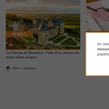
Culturelle
Culturelle
En cont
mesure
Le Château de Hautefort : Visite d’un château du
Le musée de la
platef
17ème siècle unique !
838 m - Hautefort
838 m - Hau