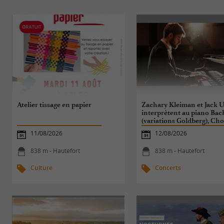
Atelier tissage en papier
Zachary Kleiman et Jack 
interprètent au piano Bac
(variations Goldberg), Cho
Mozart, Schubert
11/08/2026
12/08/2026
838 m - Hautefort
838 m - Hautefort
Culture
Concerts