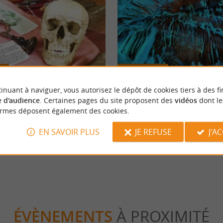
Familiale
inuant à naviguer, vous autorisez le dépôt de cookies tiers à des fi
 d'audience
. Certaines pages du site proposent des
vidéos
dont le
 médecine de Hautefort
La Grotte de Tourtoirac, une merv
ormes déposent également des cookies.
géologique à découvrir
EN SAVOIR PLUS
JE REFUSE
J'A
tefort
6,3 km - Tourtoirac
ÉVÈNEMENTS
À PROXIMITÉ