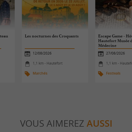
âteau
Les nocturnes des Croquants
Escape Game - Hôt
Hautefort Musée d'
Médecine
12/08/2026
27/08/2026
1,1 km - Hautefort
1,1 km - Hautef
Marchés
Festivals
VOUS AIMEREZ
AUSSI