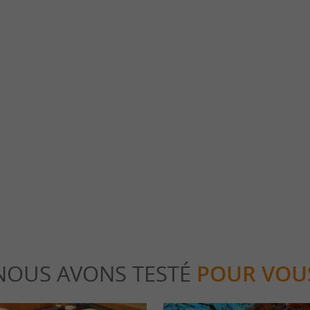
Musée d'histoire de la médecine
d Noir, Hautefort brille de son
Le Musée de la Médecine s’est installé dans 
notamment avec son château et son hôtel
cœur de la petite ville d’Hautefort, en ...
utefort
1,2 km - Hautefort
NOUS AVONS TESTÉ
POUR VOU