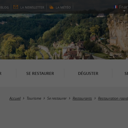
E
BLOG
LA
NEWSLETTER
LA
MÉTÉO
R
SE RESTAURER
DÉGUSTER
S
Accueil
Tourisme
Se restaurer
Restaurants
Restauration rapid