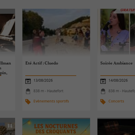
Ullman
Eté Actif : Cluedo
Soirée Ambiance
h
pin,
13/08/2026
14/08/2026
838 m - Hautefort
838 m - Hautefo
Evènements sportifs
Concerts