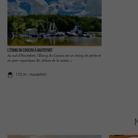
L’étang du Coucou à Hautefort
Hautefort
Au sud d’Hautefort, l’Étang du Coucou est un étang de pêche et
Commune du Périgor
un parc aquatique. En dehors de la saison ...
patrimoine civil, 
Dieu. ...
172 m - Hautefort
1,1 km - Ha