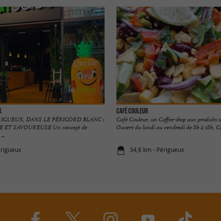
x
Café Couleur
RIGUEUX, DANS LE PÉRIGORD BLANC :
Café Couleur, un Coffee-shop aux produits sa
E ET SAVOUREUSE Un concept de
Ouvert du lundi au vendredi de 8h à 18h, Cafe
...
érigueux
34,6 km - Périgueux