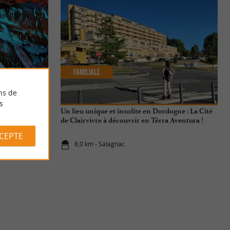
Familiale
ns de
s
eille
Un lieu unique et insolite en Dordogne : La Cité
de Clairvivre à découvrir en Tèrra Aventura !
CCEPTE
8,0 km - Salagnac