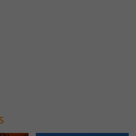
EGLISE ABBATIALE DE TOURTOIRAC
l’Hôtel-Dieu, au
Ouverte toute l'année.
6,3 km - Tourtoirac
S