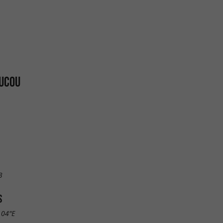
OUCOU
3
S
.04"E