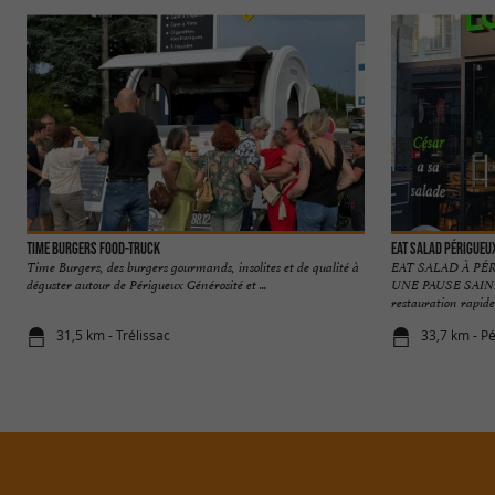
Time Burgers Food-Truck
Eat Salad Périgueu
Time Burgers, des burgers gourmands, insolites et de qualité à
EAT SALAD À PÉ
déguster autour de Périgueux Générosité et ...
UNE PAUSE SAIN
restauration rapide 
31,5 km - Trélissac
33,7 km - P