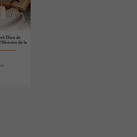
el-Dieu de
Histoire de la
ort