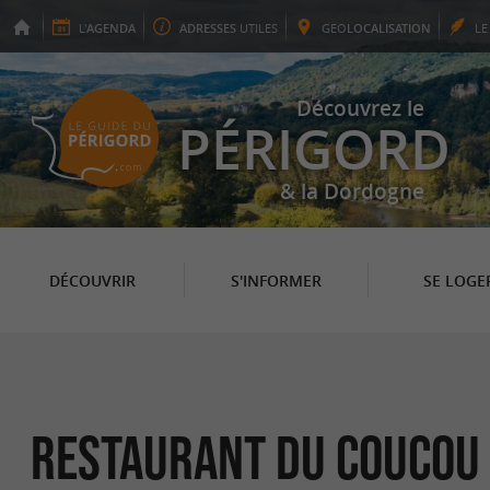
L'
AGENDA
ADRESSES
UTILES
GEO
LOCALISATION
L
Découvrez le
PÉRIGORD
& la Dordogne
DÉCOUVRIR
S'INFORMER
SE LOGE
Restaurant du Coucou