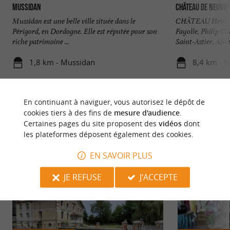
Mussidan
Château de Neuvic
Mussidan est une belle ville située dans le
CHÂTEAU Henri de
Périgord, en Dordogne. Elle est réputée pour son
Fayolle, Philip C
riche patrimoine ...
Saint-Astier, Alice
1,8 km - Mussidan
8,4 km - N
En continuant à naviguer, vous autorisez le dépôt de
cookies tiers à des fins de
mesure d'audience
.
Certaines pages du site proposent des
vidéos
dont
les plateformes déposent également des cookies.
NOUS AVONS TESTÉ
POUR VOUS
EN SAVOIR PLUS
JE REFUSE
J'ACCEPTE