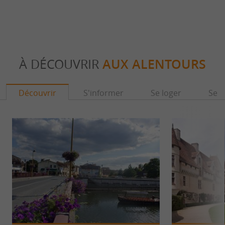
À DÉCOUVRIR
AUX ALENTOURS
Découvrir
S'informer
Se loger
Se r