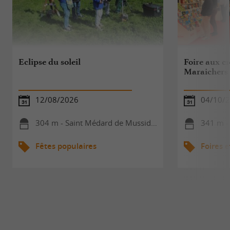
Eclipse du soleil
Foire aux cr
Maraichers
12/08/2026
04/10/
304 m - Saint Médard de Mussidan
341 m - 
Fêtes populaires
Foires e