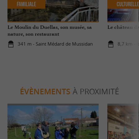
Familiale
Culturell
Le Moulin du Duellas, son musée, sa
Le château d
nature, son restaurant
341 m - Saint Médard de Mussidan
8,7 km - I
ÉVÈNEMENTS
À PROXIMITÉ