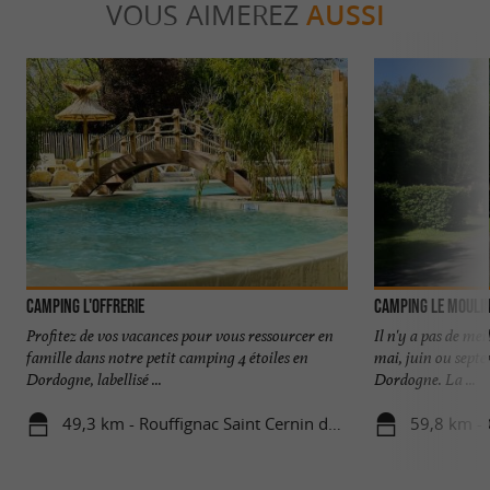
VOUS AIMEREZ
AUSSI
Camping L'Offrerie
Camping Le Moulin
Profitez de vos vacances pour vous ressourcer en
Il n'y a pas de mei
famille dans notre petit camping 4 étoiles en
mai, juin ou sept
Dordogne, labellisé ...
Dordogne. La ...
49,3 km - Rouffignac Saint Cernin de Reilhac
59,8 km -