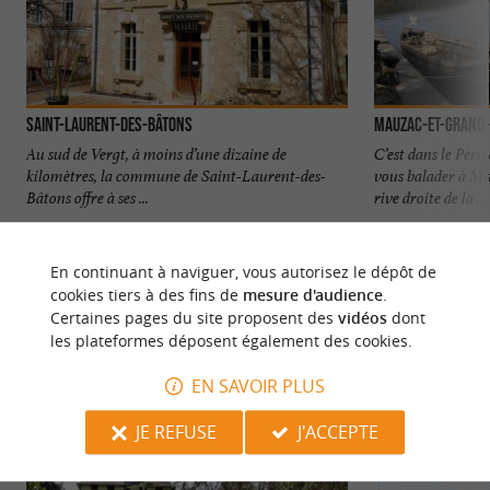
Saint-Laurent-des-Bâtons
Mauzac-et-Grand
Au sud de Vergt, à moins d’une dizaine de
C’est dans le Pér
kilomètres, la commune de Saint-Laurent-des-
vous balader à M
Bâtons offre à ses ...
rive droite de la ...
6,0 km - Saint Laurent des Bâtons
8,8 km - 
En continuant à naviguer, vous autorisez le dépôt de
cookies tiers à des fins de
mesure d'audience
.
Certaines pages du site proposent des
vidéos
dont
les plateformes déposent également des cookies.
EN SAVOIR PLUS
NOUS AVONS TESTÉ
POUR VOUS
JE REFUSE
J'ACCEPTE