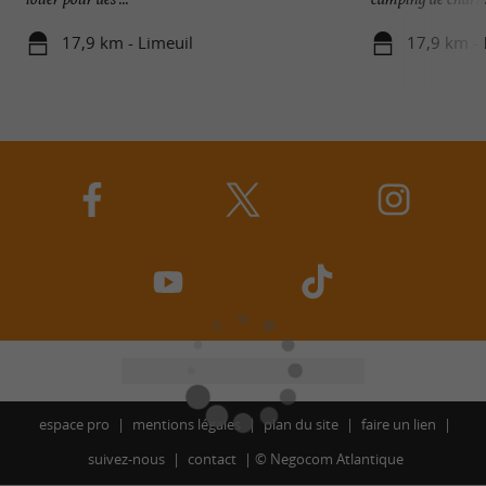
17,9 km - Limeuil
17,9 km -
espace pro
mentions légales
plan du site
faire un lien
suivez-nous
contact
©
Negocom Atlantique