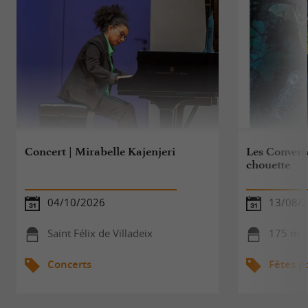
Concert | Mirabelle Kajenjeri
Les Conversa
chouette
04/10/2026
13/08/
Saint Félix de Villadeix
175 m - 
Concerts
Fêtes p