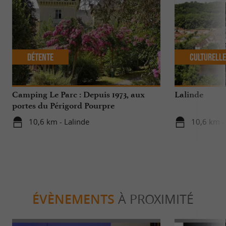
Détente
Culturell
Camping Le Parc : Depuis 1973, aux
Lalinde
portes du Périgord Pourpre
10,6 km - Lalinde
10,6 km -
ÉVÈNEMENTS
À PROXIMITÉ