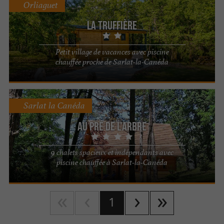
Orliaguet
La Truffière
Petit village de vacances avec piscine
chauffée proche de Sarlat-la-Canéda
Sarlat la Canéda
Au Pré de l'Arbre
9 chalets spacieux et indépendants avec
piscine chauffée à Sarlat-la-Canéda
1