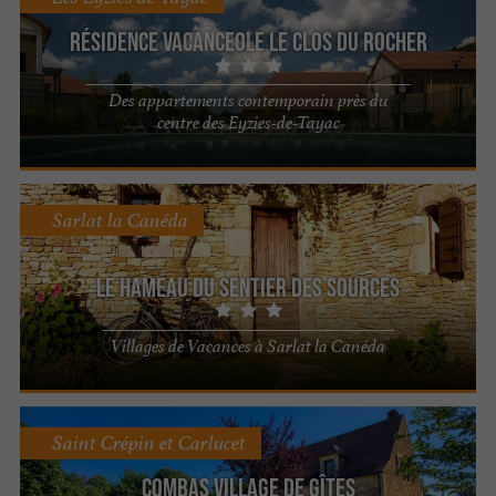
Résidence Vacanceole Le Clos du Rocher
Des appartements contemporain près du
centre des Eyzies-de-Tayac
Sarlat la Canéda
Le Hameau du Sentier des Sources
Villages de Vacances à Sarlat la Canéda
Saint Crépin et Carlucet
Combas Village de Gîtes