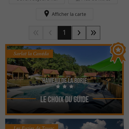
Afficher la carte
1
Sarlat la Canéda
Hameau de la Borie
Le Choix du Guide
Les Eyzies de Tayac