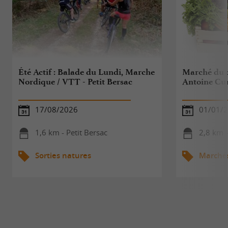
Été Actif : Balade du Lundi, Marche
Marché du 
Nordique / VTT - Petit Bersac
Antoine C
17/08/2026
01/01/2
1,6 km - Petit Bersac
2,8 km -
Sorties natures
Marché