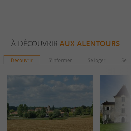
À DÉCOUVRIR
AUX ALENTOURS
Découvrir
S'informer
Se loger
Se r