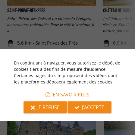
Saint-Privat-des-Prés
Château de Bonne
Saint-Privat-des-Prés est un village du Périgord
Le Château de Bon
au caractère indéniable. Pour le côté historique, il
siècle en Sud Char
a ...
nature, dans le ...
5,6 km - Saint Privat des Prés
6,9 km - S
En continuant à naviguer, vous autorisez le dépôt de
cookies tiers à des fins de
mesure d'audience
.
Certaines pages du site proposent des
vidéos
dont
les plateformes déposent également des cookies.
NOUS AVONS TESTÉ
POUR VOUS
EN SAVOIR PLUS
JE REFUSE
J'ACCEPTE