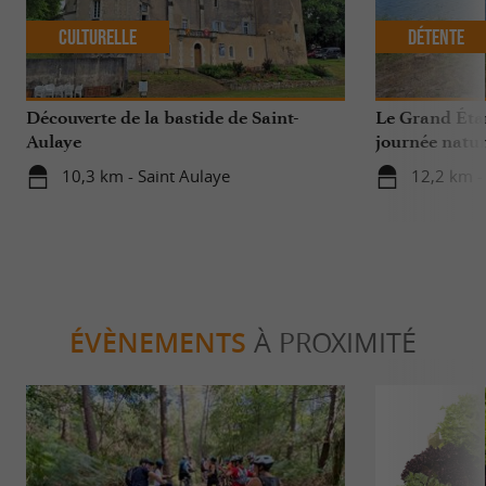
Culturelle
Détente
Découverte de la bastide de Saint-
Le Grand Éta
Aulaye
journée natur
10,3 km - Saint Aulaye
12,2 km -
ÉVÈNEMENTS
À PROXIMITÉ