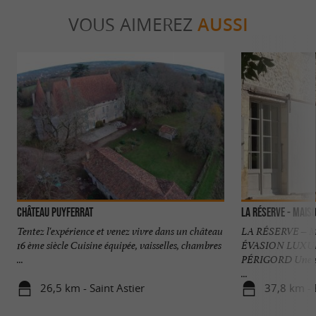
VOUS AIMEREZ
AUSSI
Château Puyferrat
La Réserve - Maiso
Tentez l'expérience et venez vivre dans un château
LA RÉSERVE – 
16 ème siècle Cuisine équipée, vaisselles, chambres
ÉVASION LUX
...
PÉRIGORD Une pro
...
26,5 km - Saint Astier
37,8 km - 