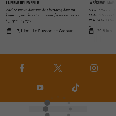
La Ferme de l'Embellie
La Réserve - Maiso
Nichée sur un domaine de 2 hectares, dans un
LA RÉSERVE – 
hameau paisible, cette ancienne ferme en pierres
ÉVASION LUX
typique du pays, ...
PÉRIGORD Une pro
...
17,1 km - Le Buisson de Cadouin
20,8 km - 