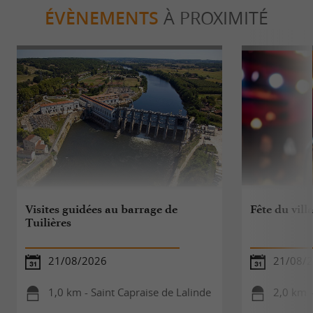
ÉVÈNEMENTS
À PROXIMITÉ
Visites guidées au barrage de
Fête du vill
Tuilières
21/08/2026
21/08/
1,0 km - Saint Capraise de Lalinde
2,0 km -