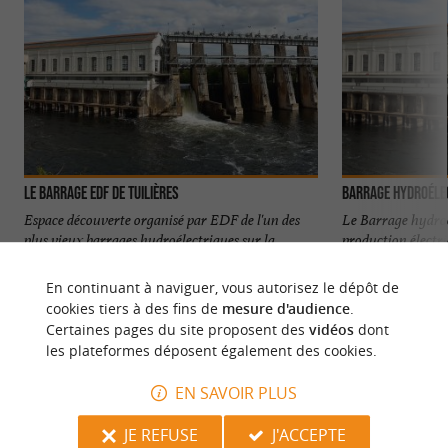
Le Barrage EDF de Tuilières
Barrage hydroélec
Espace découverte organisé par EDF de l'un des
Le Barrage hydroé
plus vieux barrages hydroélectriques sur la
production électri
Dordogne. Vous ...
de Tuilières, ...
En continuant à naviguer, vous autorisez le dépôt de
1,0 km - Saint Capraise de Lalinde
1,1 km - S
cookies tiers à des fins de
mesure d'audience
.
Certaines pages du site proposent des
vidéos
dont
les plateformes déposent également des cookies.
EN SAVOIR PLUS
JE REFUSE
J'ACCEPTE