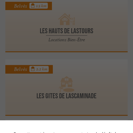
Belvès
1.5 km
Les Hauts de Lastours
Locations Bien-Être
Belvès
2.2 km
LES GITES DE LASCAMINADE
Saint Amand de Belvès
2.4 km