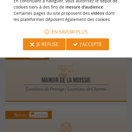
En continuant à naviguer, vous autorisez le dépôt de
cookies tiers à des fins de
mesure d'audience
.
Certaines pages du site proposent des
vidéos
dont
les plateformes déposent également des cookies.
LA FERME DE CAGNOLLE
Accueil à la ferme
EN SAVOIR PLUS
JE REFUSE
J'ACCEPTE
Belvès
3 km
Manoir de la Moissie
Locations de Prestige / Locations de Charme
Belvès
3.7 km