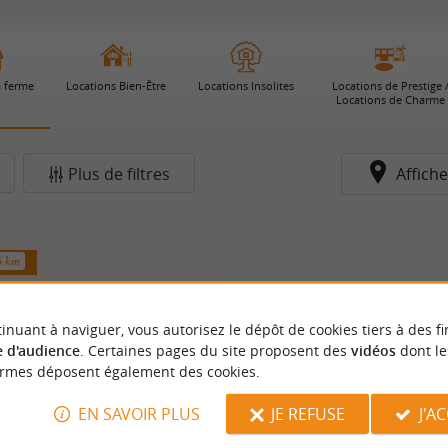
a ferme
Locations Bien-Être
Locations Insolites
Locations de Prestige 
Locations de Charme
Plus de filtres
Affiche
6 km
inuant à naviguer, vous autorisez le dépôt de cookies tiers à des fi
 d'audience
. Certaines pages du site proposent des
vidéos
dont le
ormes déposent également des cookies.
EN SAVOIR PLUS
JE REFUSE
J'A
PEYRUCHE - FONGALOP