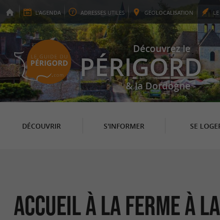
L'
AGENDA
ADRESSES
UTILES
GEO
LOCALISATION
L
Découvrez le
PÉRIGORD
& la Dordogne
DÉCOUVRIR
S'INFORMER
SE LOGE
Accueil à la ferme à L