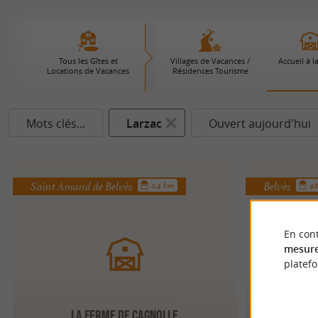
Tous les Gîtes et
Villages de Vacances /
Accueil à l
Locations de Vacances
Résidences Tourisme
Mots clés...
Larzac
Ouvert aujourd'hui
Saint Amand de Belvès
Belvès
2.4 km
4.
En cont
mesure
platef
LA FERME DE CAGNOLLE
LA 