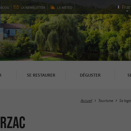
E
BLOG
LA
NEWSLETTER
LA
MÉTÉO
R
SE RESTAURER
DÉGUSTER
S
Accueil
Tourisme
Se loge
arzac