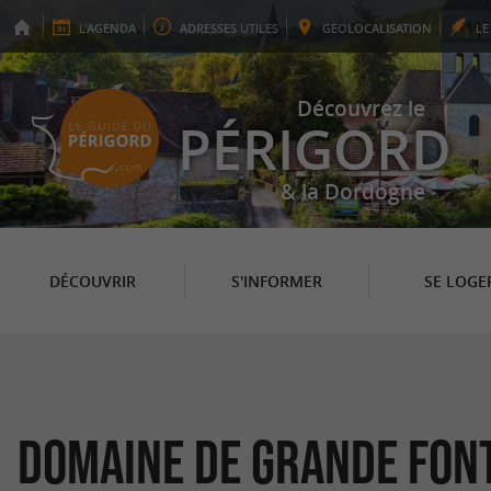
L'
AGENDA
ADRESSES
UTILES
GEO
LOCALISATION
L
Découvrez le
PÉRIGORD
& la Dordogne
DÉCOUVRIR
S'INFORMER
SE LOGE
Domaine de Grande Fon