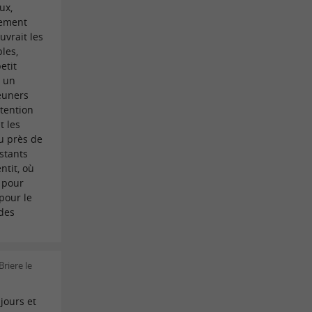
ux,
tement
vrait les
les,
etit
 un
jeuners
tention
t les
u près de
stants
ntit, où
i pour
pour le
 des
Briere le
jours et