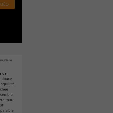
VIDÉO
eaude le
e de
e douce
anquillité
ichée
l semble
ière toute
ut
paisible