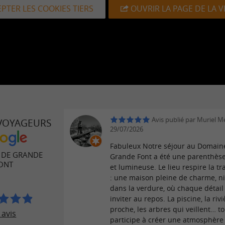
PTER LES COOKIES TIERS
OUVRIR LA PAGE DE LA 
Avis publié par Muriel M
 VOYAGEURS
29/07/2026
Fabuleux Notre séjour au Domain
 DE GRANDE
Grande Font a été une parenthès
ONT
et lumineuse. Le lieu respire la tr
: une maison pleine de charme, n
dans la verdure, où chaque détai
inviter au repos. La piscine, la riv
proche, les arbres qui veillent… to
 avis
participe à créer une atmosphère 