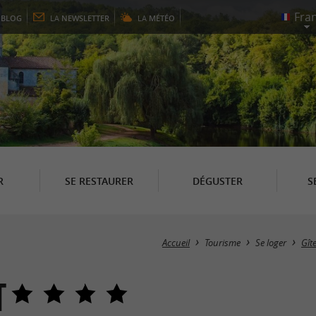
E
BLOG
LA
NEWSLETTER
LA
MÉTÉO
R
SE RESTAURER
DÉGUSTER
S
Accueil
Tourisme
Se loger
Gît
t