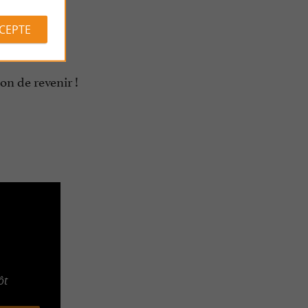
CCEPTE
on de revenir !
ôt