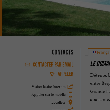
Contacts
França
LE DOMAI
CONTACTER
PAR EMAIL
APPELER
Détente, b
entre Berg
Visiter le site Internet
Grande Fo
Appeler sur le mobile
apaisante.
Localiser
Partager