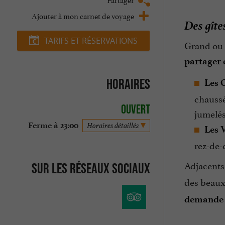
Ajouter à mon carnet de voyage
Des gîtes
TARIFS ET RÉSERVATIONS
Grand ou p
partager 
Horaires
Les O
chaussé
Ouvert
jumelés
Ferme à 23:00
Horaires détaillés
Les V
rez-de-
Adjacents
Sur les réseaux sociaux
des beaux
demande