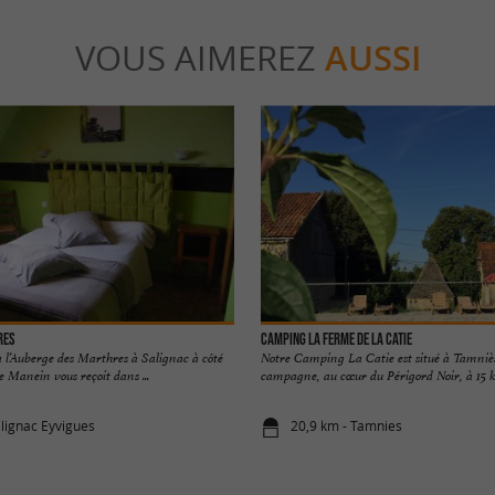
VOUS AIMEREZ
AUSSI
res
Camping La Ferme de La Catie
à l’Auberge des Marthres à Salignac à côté
Notre Camping La Catie est situé à Tamniès,
e Manein vous reçoit dans ...
campagne, au cœur du Périgord Noir, à 15 k
alignac Eyvigues
20,9 km - Tamnies