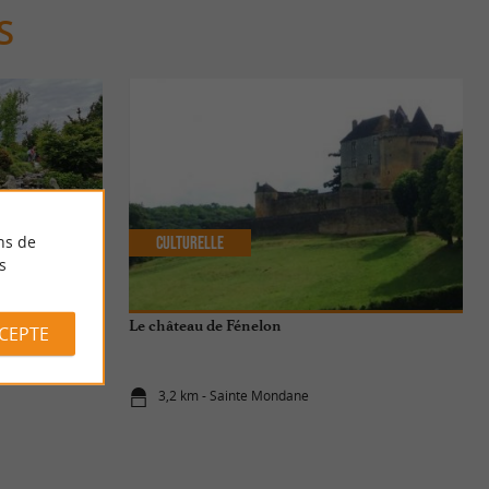
S
ns de
Culturelle
s
Le château de Fénelon
CCEPTE
3,2 km - Sainte Mondane