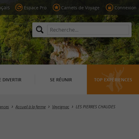
Espace Pro
Carnets de Voyage
Connexion
E DIVERTIR
SE RÉUNIR
TOP EXPÉRIENCES
cances
Accueil à la ferme
Veyrignac
LES PIERRES CHAUDES