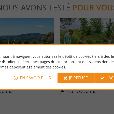
NOUS AVONS TESTÉ
POUR VOU
inuant à naviguer, vous autorisez le dépôt de cookies tiers à des fi
eekend
Détente
 d'audience
. Certaines pages du site proposent des
vidéos
dont le
ormes déposent également des cookies.
entier des Sources, un séjour
Les Jardins d'Eau de Carsac Aillac
EN SAVOIR PLUS
JE REFUSE
J'A
avec piscine en Périgord
sac Aillac
2,7 km - Carsac Aillac