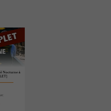
ë Nocturne à
LET]
nac
s