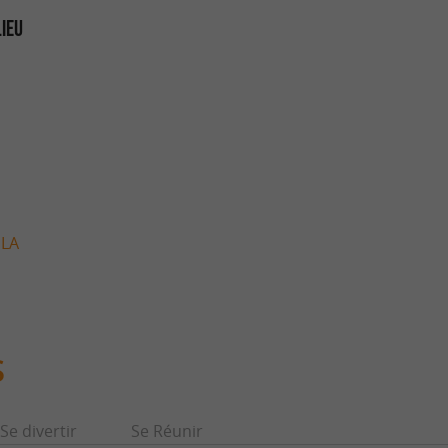
LIEU
 LA
S
Se divertir
Se Réunir