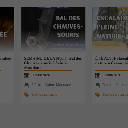
lambée
SEMAINE DE LA NUIT : Bal des
ÉTÉ ACTIF : Escal
Chauves-souris à Sainte-
nature à Carsac-Ai
Mondane
09/08/2026
12/08/2026
3,2 km - Sainte Mondane
3,4 km - Carsac 
Sorties natures
Sorties nature