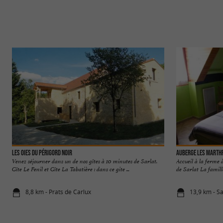
Les Oies du Périgord Noir
Auberge les Marth
Venez séjourner dans un de nos gîtes à 10 minutes de Sarlat.
Accueil à la ferme 
Gîte Le Fenil et Gîte La Tabatière : dans ce gite ...
de Sarlat La famill
8,8 km - Prats de Carlux
13,9 km - S