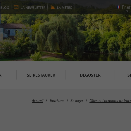
E
BLOG
LA
NEWSLETTER
LA
MÉTÉO
R
SE RESTAURER
DÉGUSTER
S
Accueil
Tourisme
Se loger
Gîtes et Locations de Va