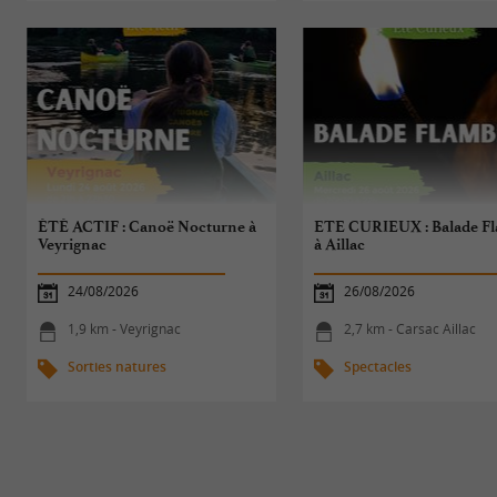
ÉTÉ ACTIF : Canoë Nocturne à
ETE CURIEUX : Balade F
Veyrignac
à Aillac
24/08/2026
26/08/2026
1,9 km - Veyrignac
2,7 km - Carsac Aillac
Sorties natures
Spectacles