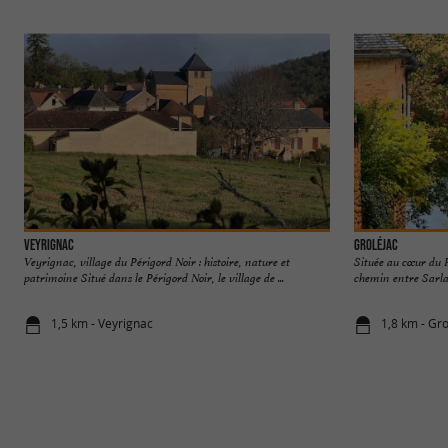
Veyrignac
Groléjac
Veyrignac, village du Périgord Noir : histoire, nature et
Située au cœur du 
patrimoine Situé dans le Périgord Noir, le village de ...
chemin entre Sarlat
1,5 km - Veyrignac
1,8 km - Gro