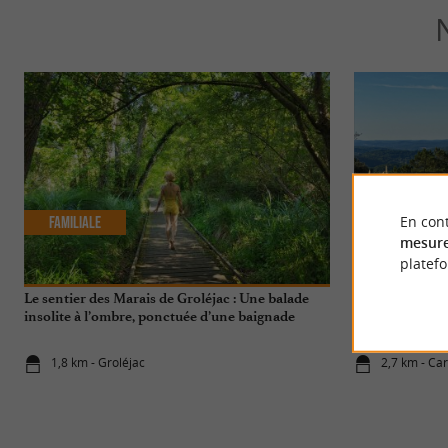
En cont
Familiale
Séjours / W
mesure
platef
Le sentier des Marais de Groléjac : Une balade
Le Hameau du S
insolite à l’ombre, ponctuée d’une baignade
slow tourisme 
1,8 km - Groléjac
2,7 km - Car