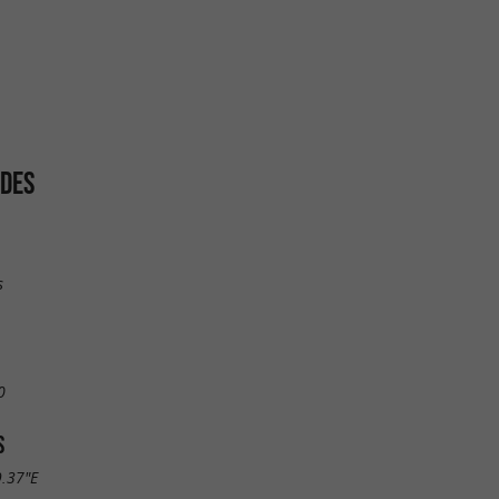
UDES
s
0
S
9.37"E