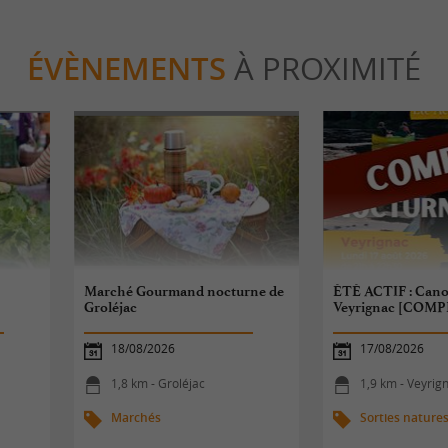
ÉVÈNEMENTS
À PROXIMITÉ
Marché Gourmand nocturne de
ÉTÉ ACTIF : Cano
Groléjac
Veyrignac [COMP
18/08/2026
17/08/2026
1,8 km - Groléjac
1,9 km - Veyrig
Marchés
Sorties nature