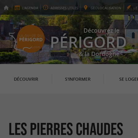
L'
AGENDA
ADRESSES
UTILES
GEO
LOCALISATION
L
Découvrez le
PÉRIGORD
& la Dordogne
DÉCOUVRIR
S'INFORMER
SE LOGE
LES PIERRES CHAUDES