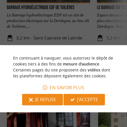
Barrage hydroélectrique EDF de Tuilières
Le Barrage EDF de 
Le Barrage hydroélectrique EDF est un site de
Espace découverte
production électrique sur la Dordogne, au lieu-dit
plus vieux barrage
de Tuilières, ...
Dordogne. Vous ...
3,2 km - Saint Capraise de Lalinde
3,2 km - S
En continuant à naviguer, vous autorisez le dépôt de
cookies tiers à des fins de
mesure d'audience
.
Certaines pages du site proposent des
vidéos
dont
les plateformes déposent également des cookies.
NOUS AVONS TESTÉ
POUR VOUS
EN SAVOIR PLUS
JE REFUSE
J'ACCEPTE