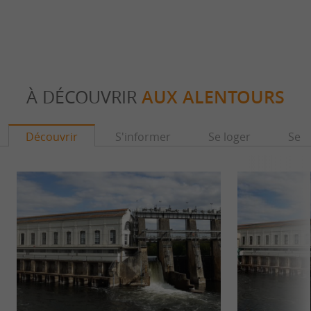
À DÉCOUVRIR
AUX ALENTOURS
Découvrir
S'informer
Se loger
Se r