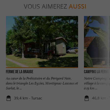
VOUS AIMEREZ
AUSSI
Ferme de la Brauge
Camping La Ferme 
Au cœur de la Préhistoire et du Périgord Noir,
Notre Camping La 
dans le triangle Les Eyzies, Montignac-Lascaux et
village à la camp
Sarlat, le ...
à 15 km ...
39,4 km - Tursac
46,8 km -