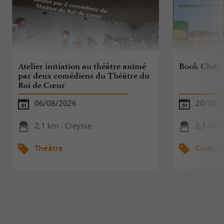
Atelier initiation au théâtre animé
Book Club
par deux comédiens du Théâtre du
Roi de Cœur
06/08/2026
20/08/
2,1 km - Creysse
2,1 km -
Théâtre
Culture