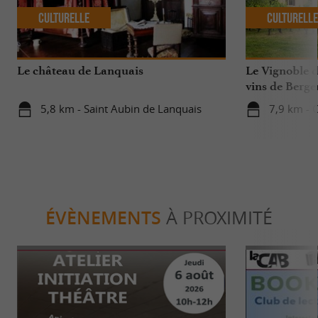
Culturelle
Culturell
Le château de Lanquais
Le Vignoble d
vins de Berge
5,8 km - Saint Aubin de Lanquais
7,9 km - 
ÉVÈNEMENTS
À PROXIMITÉ