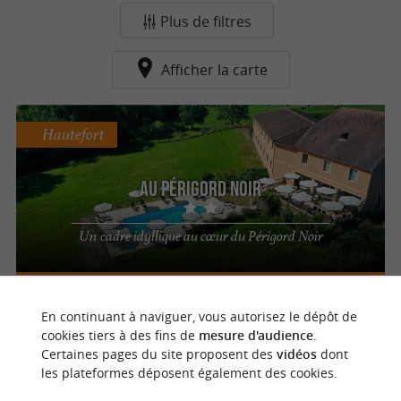
Plus de filtres
Afficher la carte
Hautefort
Au Périgord Noir
Un cadre idyllique au cœur du Périgord Noir
n
o
t
e
c
o
u
p
e
c
o
e
u
En continuant à naviguer, vous autorisez le dépôt de
r
d
r
cookies tiers à des fins de
mesure d'audience
.
Certaines pages du site proposent des
vidéos
dont
les plateformes déposent également des cookies.