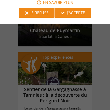
EN SAVOIR PLUS
JE REFUSE
J'ACCEPTE
Château de Puymartin
à Sarlat la Canéda
Top expériences
Sentier de la Gargagnasse à
Tamniès : à la découverte du
Périgord Noir
Le sentier de la Gargagnasse à Tamniès