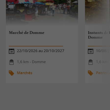
Marché de Domme
Instants de 
Domme
22/10/2026 au 20/10/2027
10/08/
1,6 km - Domme
1,6 km
Marchés
Patrimo