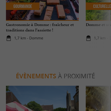
Gourmande
Culturell
Gastronomie à Domme : fraîcheur et
Domme et ses
traditions dans l’assiette !
1,7 km - Domme
1,7 km -
ÉVÈNEMENTS
À PROXIMITÉ