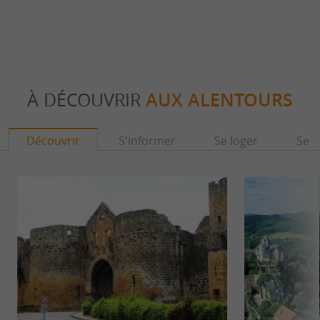
À DÉCOUVRIR
AUX ALENTOURS
Découvrir
S'informer
Se loger
Se r