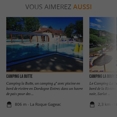
VOUS AIMEREZ
AUSSI
Camping La Butte
Camping La Bouys
Camping la Butte, un camping 4* avec piscine en
Le Camping La Bouy
bord de rivière en Dordogne Entrez dans un havre
bord de la Rivièr
de paix pour des ...
noir, Sarlat ...
806 m - La Roque Gageac
2,3 km - V