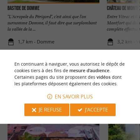
BASTIDE DE DOMME
Château de Montf
"L'Acropole du Périgord", c'est ainsi que l'on
Entre Vitrac et C
surnomme Domme, il faut dire que surplombant
Montfort qui domi
la vallée de la ...
complète effectuée 
1,7 km - Domme
3,2 km - V
En continuant à naviguer, vous autorisez le dépôt de
cookies tiers à des fins de
mesure d'audience
.
Certaines pages du site proposent des
vidéos
dont
les plateformes déposent également des cookies.
NOUS AVONS TESTÉ
POUR VOUS
EN SAVOIR PLUS
JE REFUSE
J'ACCEPTE