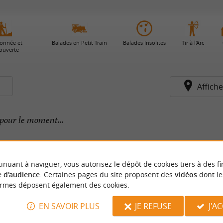
onnée et
Balades en Petit Train
Balades Insolites
Tir à l'Arc
ouverte
s
Affiche
pour le moment...
inuant à naviguer, vous autorisez le dépôt de cookies tiers à des fi
 d'audience
. Certaines pages du site proposent des
vidéos
dont le
ormes déposent également des cookies.
EN SAVOIR PLUS
JE REFUSE
J'A