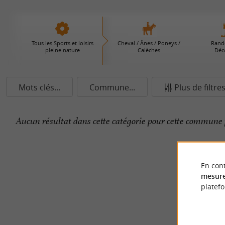
Tous les Sports et loisirs
Cheval / Ânes / Poneys /
Rand
pleine nature
Calèches
Déc
Mots clés...
Commune...
Plus de filtre
Aucun résultat dans cette catégorie pour cette commune 
En cont
mesure
platef