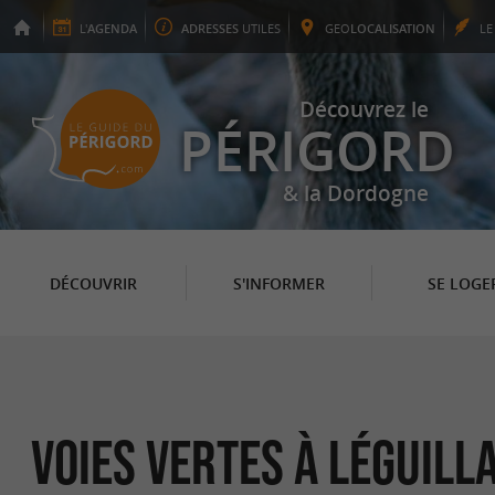
L'
AGENDA
ADRESSES
UTILES
GEO
LOCALISATION
L
Découvrez le
PÉRIGORD
& la Dordogne
DÉCOUVRIR
S'INFORMER
SE LOGE
Voies Vertes à Léguilla