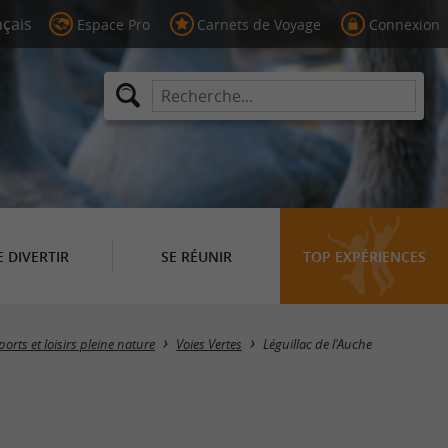
Espace Pro
Carnets de Voyage
Connexion
E DIVERTIR
SE RÉUNIR
TOP EXPÉRIENCES
Masquer la carte
ports et loisirs pleine nature
Voies Vertes
Léguillac de l'Auche