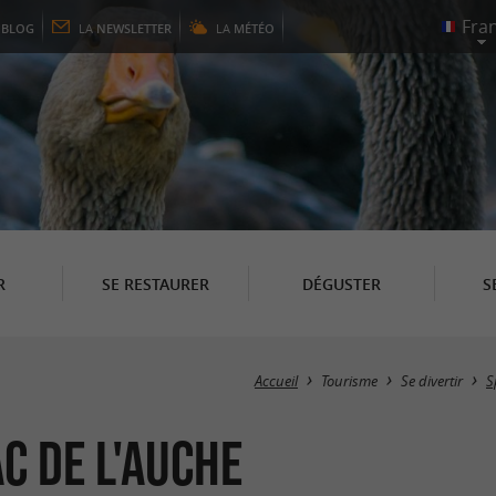
E
BLOG
LA
NEWSLETTER
LA
MÉTÉO
R
SE RESTAURER
DÉGUSTER
S
Accueil
Tourisme
Se divertir
S
c de l'Auche