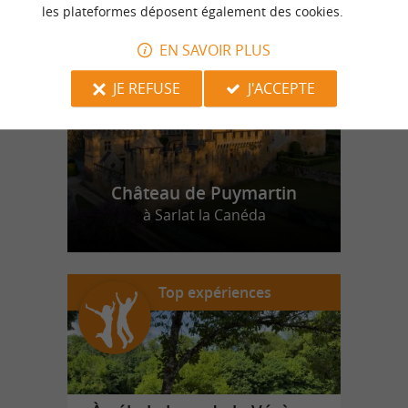
n
o
t
e
c
o
u
p
e
c
o
e
u
r
d
r
les plateformes déposent également des cookies.
EN SAVOIR PLUS
JE REFUSE
J'ACCEPTE
Château de Puymartin
à Sarlat la Canéda
Top expériences