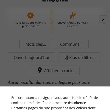
Tous les Sports et loisirs
Cheval / Ânes / Poneys /
Rand
pleine nature
Calèches
Déc
Mots clés...
Commune...
Ouvert aujourd'hui
Plus de filtres
Afficher la carte
Aucun résultat dans cette catégorie pour cette
commune pour le moment...
En continuant à naviguer, vous autorisez le dépôt de
cookies tiers à des fins de
mesure d'audience
.
Certaines pages du site proposent des
vidéos
dont