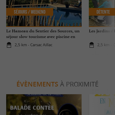
Séjours / Weekend
Détente
Le Hameau du Sentier des Sources, un
Les Jardins d
séjour slow tourisme avec piscine en
Périgord
2,5 km - Carsac Aillac
2,5 km - C
ÉVÈNEMENTS
À PROXIMITÉ