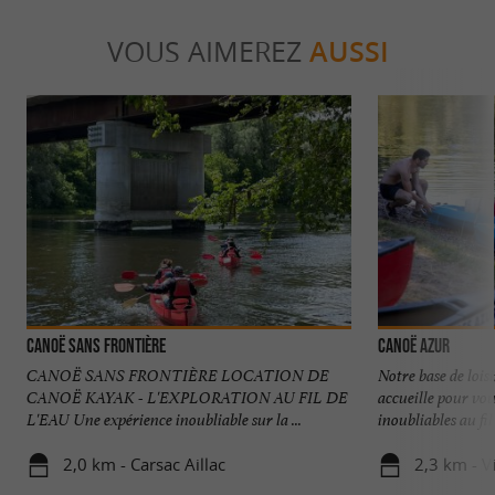
VOUS AIMEREZ
AUSSI
Canoë sans Frontière
Canoë Azur
CANOË SANS FRONTIÈRE LOCATION DE
Notre base de lois
CANOË KAYAK - L'EXPLORATION AU FIL DE
accueille pour vo
L'EAU Une expérience inoubliable sur la ...
inoubliables au fil d
2,0 km - Carsac Aillac
2,3 km - V