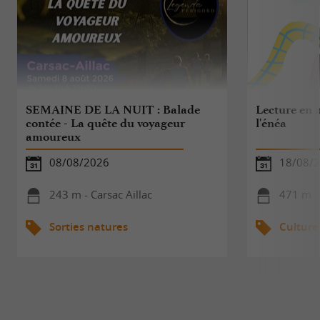
SEMAINE DE LA NUIT : Balade
Lecture en 
contée - La quête du voyageur
l'énéa
amoureux
08/08/2026
18/08/
243 m - Carsac Aillac
471 m - 
Sorties natures
Culture