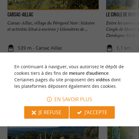
Carsac-Aillac
Le Cingle de Mont
Carsac-Aillac, village du Périgord Noir : histoire
Entre les communes
et activités Situé à environ 7 kilomètres de ...
Cingle de Montfor
Dordogne. Ce fleuv
539 m - Carsac Aillac
1,1 km - V
En continuant à naviguer, vous autorisez le dépôt de
cookies tiers à des fins de
mesure d'audience
.
Certaines pages du site proposent des
vidéos
dont
les plateformes déposent également des cookies.
NOUS AVONS TESTÉ
POUR VOUS
EN SAVOIR PLUS
JE REFUSE
J'ACCEPTE