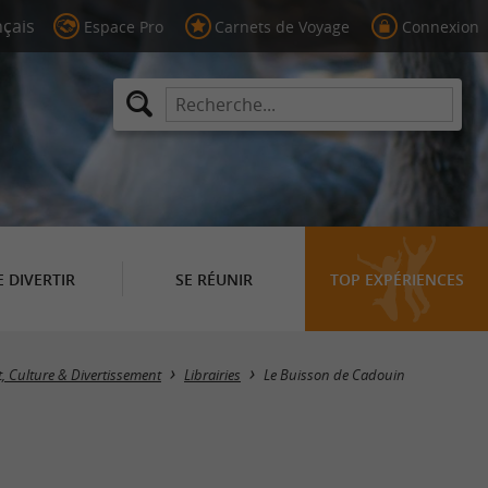
Espace Pro
Carnets de Voyage
Connexion
E DIVERTIR
SE RÉUNIR
TOP EXPÉRIENCES
Masquer la carte
t, Culture & Divertissement
Librairies
Le Buisson de Cadouin