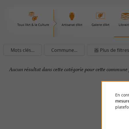
Tous l'Art & la Culture
Artisanat d'Art
Galerie d'Art
Librair
Mots clés...
Commune...
Plus de filtre
Aucun résultat dans cette catégorie pour cette commune 
En cont
mesure
platef