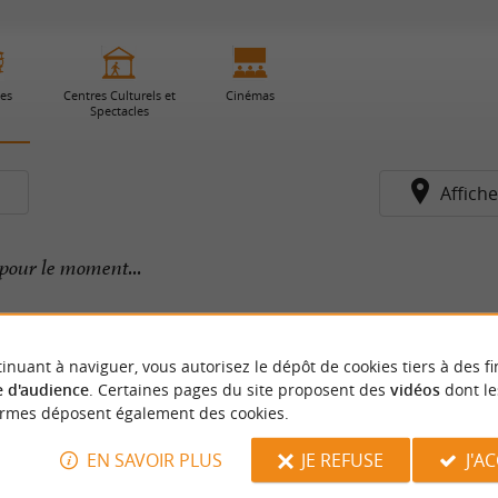
ies
Centres Culturels et
Cinémas
Spectacles
s
Affiche
pour le moment...
inuant à naviguer, vous autorisez le dépôt de cookies tiers à des fi
 d'audience
. Certaines pages du site proposent des
vidéos
dont le
ormes déposent également des cookies.
EN SAVOIR PLUS
JE REFUSE
J'A