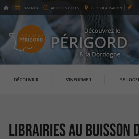
L'
AGENDA
ADRESSES
UTILES
GEO
LOCALISATION
L
Découvrez le
PÉRIGORD
& la Dordogne
DÉCOUVRIR
S'INFORMER
SE LOGE
Librairies au Buisson 