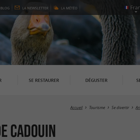
E
BLOG
LA
NEWSLETTER
LA
MÉTÉO
R
SE RESTAURER
DÉGUSTER
S
Accueil
Tourisme
Se divertir
Ar
de Cadouin