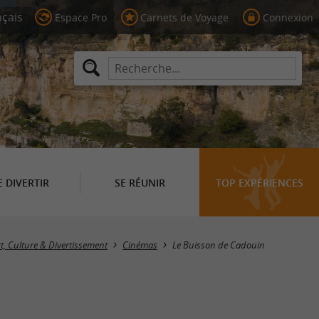
Espace Pro
Carnets de Voyage
Connexion
E DIVERTIR
SE RÉUNIR
TOP EXPÉRIENCES
Masquer la carte
rt, Culture & Divertissement
Cinémas
Le Buisson de Cadouin