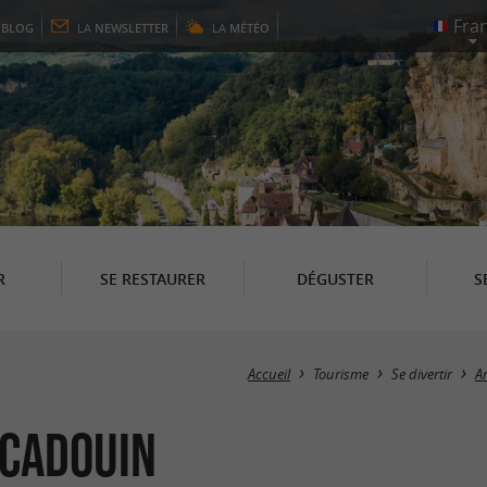
E
BLOG
LA
NEWSLETTER
LA
MÉTÉO
R
SE RESTAURER
DÉGUSTER
S
Accueil
Tourisme
Se divertir
A
 Cadouin