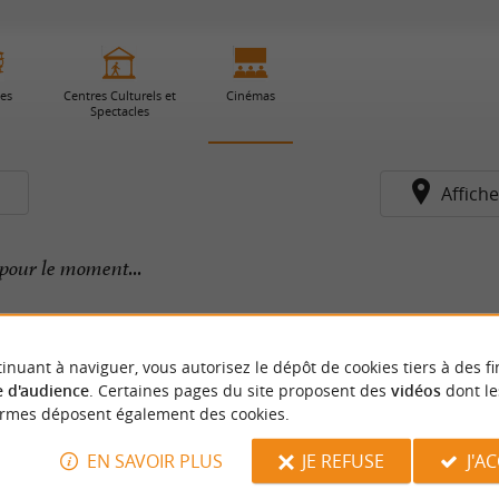
ies
Centres Culturels et
Cinémas
Spectacles
s
Affiche
pour le moment...
inuant à naviguer, vous autorisez le dépôt de cookies tiers à des fi
 d'audience
. Certaines pages du site proposent des
vidéos
dont le
ormes déposent également des cookies.
EN SAVOIR PLUS
JE REFUSE
J'A