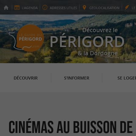
L'
AGENDA
ADRESSES
UTILES
GEO
LOCALISATION
L
Découvrez le
PÉRIGORD
& la Dordogne
DÉCOUVRIR
S'INFORMER
SE LOGE
Cinémas au Buisson de