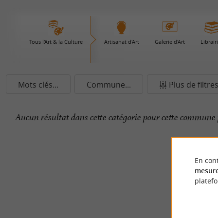
Tous l'Art & la Culture
Artisanat d'Art
Galerie d'Art
Librair
Mots clés...
Commune...
Plus de filtre
Aucun résultat dans cette catégorie pour cette commune 
En cont
mesure
platef