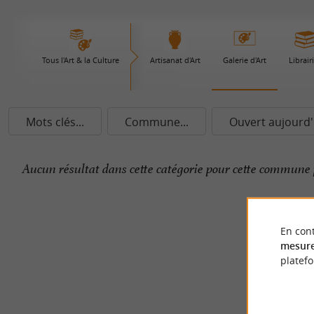
Tous l'Art & la Culture
Artisanat d'Art
Galerie d'Art
Librair
Mots clés...
Commune...
Ouvert aujourd'
Aucun résultat dans cette catégorie pour cette commune 
En cont
mesure
platef