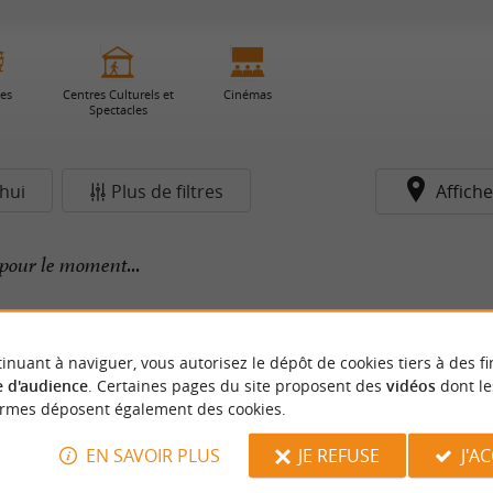
ies
Centres Culturels et
Cinémas
Spectacles
hui
Plus de filtres
Affiche
pour le moment...
inuant à naviguer, vous autorisez le dépôt de cookies tiers à des fi
 d'audience
. Certaines pages du site proposent des
vidéos
dont le
ormes déposent également des cookies.
EN SAVOIR PLUS
JE REFUSE
J'A