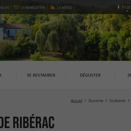
E
BLOG
LA
NEWSLETTER
LA
MÉTÉO
R
SE RESTAURER
DÉGUSTER
S
Accueil
Tourisme
Se divertir
 de Ribérac