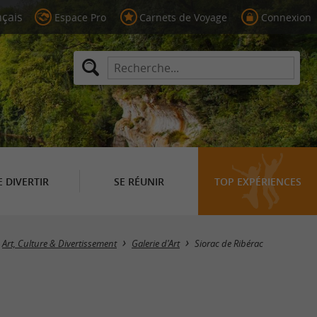
Espace Pro
Carnets de Voyage
Connexion
E DIVERTIR
SE RÉUNIR
TOP EXPÉRIENCES
Masquer la carte
Art, Culture & Divertissement
Galerie d'Art
Siorac de Ribérac