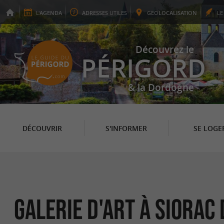
L'
AGENDA
ADRESSES
UTILES
GEO
LOCALISATION
L
Découvrez le
PÉRIGORD
& la Dordogne
DÉCOUVRIR
S'INFORMER
SE LOGE
Galerie d'Art à Siorac