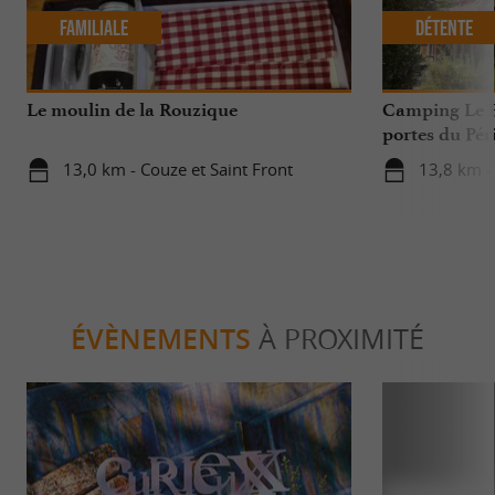
Familiale
Détente
Le moulin de la Rouzique
Camping Le Pa
portes du Pér
13,0 km - Couze et Saint Front
13,8 km -
ÉVÈNEMENTS
À PROXIMITÉ