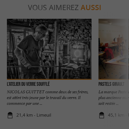
VOUS AIMEREZ
AUSSI
L'Atelier du Verre Soufflé
Pastels Girault
NICOLAS GUITTET comme deux de ses frères,
La marque Pastels 
est attiré très jeune par le travail du verre. Il
plus ancienne mar
commence par une ...
soit restée ...
21,4 km - Limeuil
45,1 km -