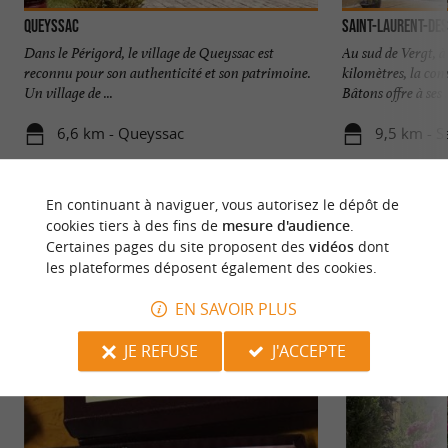
Queyssac
Saint-Laurent-de
Dans le Périgord, le village de Queyssac est
Au sud de Vergt, à
reconnu pour son authenticité et son patrimoine.
kilomètres, la co
Un village de ...
Bâtons offre à ses .
6,6 km - Queyssac
9,5 km - S
En continuant à naviguer, vous autorisez le dépôt de
cookies tiers à des fins de
mesure d'audience
.
Certaines pages du site proposent des
vidéos
dont
les plateformes déposent également des cookies.
NOUS AVONS TESTÉ
POUR VOUS
EN SAVOIR PLUS
JE REFUSE
J'ACCEPTE