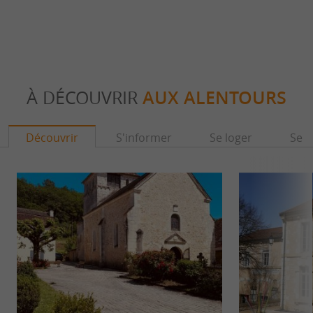
À DÉCOUVRIR
AUX ALENTOURS
Découvrir
S'informer
Se loger
Se r