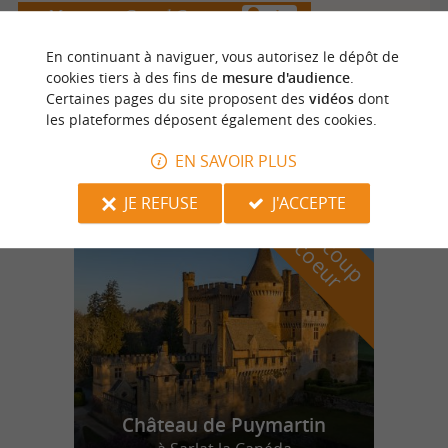
Mauzac et Grand Castang
4 km
En continuant à naviguer, vous autorisez le dépôt de
cookies tiers à des fins de
mesure d'audience
.
Certaines pages du site proposent des
vidéos
dont
Tauzia
les plateformes déposent également des cookies.
EN SAVOIR PLUS
n
o
t
e
c
o
u
p
e
c
o
e
u
JE REFUSE
J'ACCEPTE
r
d
r
Château de Puymartin