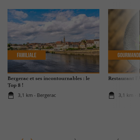
Familiale
Gourmand
Bergerac et ses incontournables : le
Restaurant l’
Top 8 !
3,1 km - Bergerac
3,1 km - 