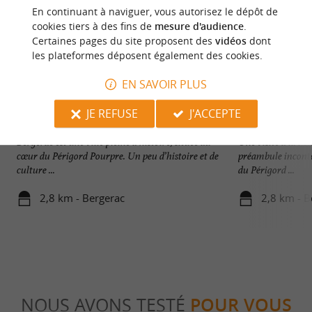
En continuant à naviguer, vous autorisez le dépôt de
cookies tiers à des fins de
mesure d'audience
.
Certaines pages du site proposent des
vidéos
dont
les plateformes déposent également des cookies.
EN SAVOIR PLUS
JE REFUSE
J'ACCEPTE
Bergerac
Maison des vins d
Bergerac est une ville pleine d’histoire, située au
Une visite à la Ma
cœur du Périgord Pourpre. Un peu d’histoire et de
préambule inconto
culture ...
du Périgord ...
2,8 km - Bergerac
2,8 km - B
NOUS AVONS TESTÉ
POUR VOUS