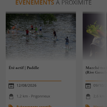
ÉVÈNEMENTS
À PROXIMITÉ
Été actif | Paddle
Marché trad
(Rive Gauch
12/08/2026
09/10/
1,2 km - Prigonrieux
2,6 km 
Evènements sportifs
Marché