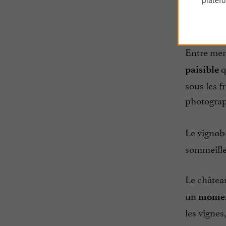
platef
En sortant
Entre mer
q
paisible
sous les f
photograph
Le vignob
sommeille 
Le château
un
moment
les vignes