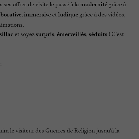
ns ses offres de visite le passé à la
grâce à
modernité
,
et
grâce à des vidéos,
aborative
immersive
ludique
nimations.
et soyez
,
,
! C’est
illac
surpris
émerveillés
séduits
:
ra le visiteur des Guerres de Religion jusqu’à la