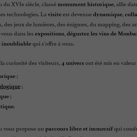
u du XVIe siècle, classé
, allie da
monument historique
les technologies. La
est devenue
,
visite
dynamique
coll
s, des jeux de lumières, des énigmes, du mapping, des a
vous dans les
,
expositions
dégustez les vins de Monbaz
qui s’offre à vous.
 inoubliable
 la curiosité des visiteurs,
ont été mis en valeur 
4 univers
;
orique
;
logique
;
que
.
stique
u vous propose un
qui condui
parcours libre et immersif