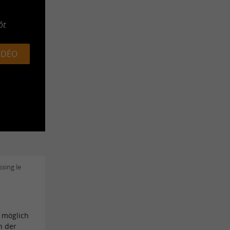
ôt
VIDÉO
sing le
 möglich
n der