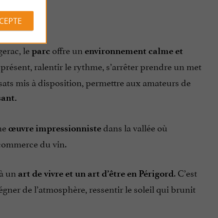
iberté.
CCEPTE
gerac, le
offre un
parc
environnement calme et
présent, ralentir le rythme, s’arrêter prendre un met
ansats mis à disposition, permettre aux amateurs de
ant.
ne
dans la vallée où
œuvre impressionniste
e commerce du vin.
 à un
. C’est
art de vivre et un art d’être en Périgord
er de l’atmosphère, ressentir le soleil qui brunit