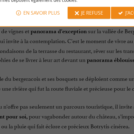
ormes déposent également des cookies.
 du Château, le parc offre un
lieu de flânerie en toute l
EN SAVOIR PLUS
JE REFUSE
J'A
 de vignes et
sur la vallée de Ber
panorama d’exception
ui invite à la contemplation. C’est le moment de vivre au 
rondaisons de la terrasse du restaurant, rêver sur les tr
ies de se livrer à leur art devant un
panorama éblouiss
le du bergeracois et ses bosquets se déploient comme u
une rivière qui fut la route fluviale et précieuse pour l
 n’offre pas seulement un parcours touristique, il invite
pour vagabonder autour du château, s’imprégn
 pour soi,
, ou la pluie qui fait éclore ce précieux Botrytis cinérea.