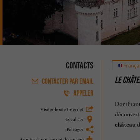
Contacts
França
LE CHÂTE
CONTACTER
PAR EMAIL
APPELER
Dominant
Visiter le site Internet
découverte
Localiser
d
château
Partager
Ajouter à mon carnet de voyage