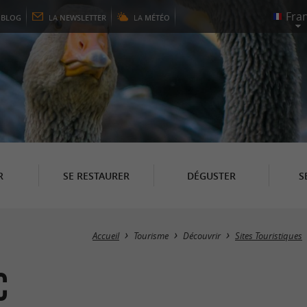
E
BLOG
LA
NEWSLETTER
LA
MÉTÉO
R
SE RESTAURER
DÉGUSTER
S
Accueil
Tourisme
Découvrir
Sites Touristiques
c