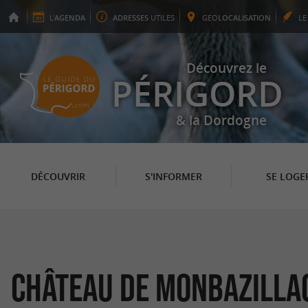
L'
AGENDA
ADRESSES
UTILES
GEO
LOCALISATION
L
Découvrez le
PÉRIGORD
& la Dordogne
DÉCOUVRIR
S'INFORMER
SE LOGE
Château de Monbazilla