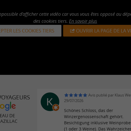
mpossible d'afficher cette vidéo car vous vous êtes opposé au dép
des cookies tiers.
En savoir plus
PTER LES COOKIES TIERS
OUVRIR LA PAGE DE LA 
Avis publié par Klaus Wes
 VOYAGEURS
29/07/2026
Schönes Schloss, das der
EAU DE
Winzergenossenschaft gehört.
AZILLAC
Besichtigung inklusive Weinprobe
(1 oder 3 Weine). Das Wahrzeiche