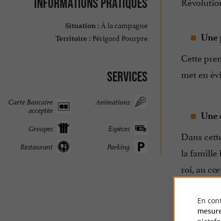
Révolution
Informations pratiques
À la campagne
Situation :
Une 
Périgord Pourpre
Territoire :
Cette prem
met en évi
Services
Carte Bancaire
Animations
acceptée
Une 
Groupes
Espèces
Dans cett
Restaurant
Parking
la famille
roi, au cœ
Marthe Val
originale
En cont
mesure