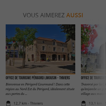
VOUS AIMEREZ
AUSSI
Office de Tourisme Périgord Limousin - Thiviers
Bienvenue en Périgord Gourmand ! Dans cette
Traversé par la C
région au Nord Est du Périgord, idéalement située
qu’enjambe un pon
aux portes du ...
village aux maisons
12,7 km - Thiviers
13,1 km - 