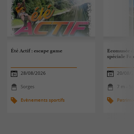
Été Actif : escape game
Ecomusée de 
spéciale Fa
28/08/2026
20/08/
Sorges
7 m - S
Evènements sportifs
Patrimo