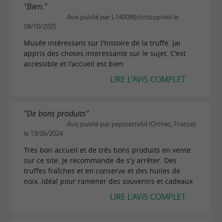
"Bien."
du lundi au samedi (sauf mardi) de 10h à
Avis publié par L1400WJchristophed le
08/10/2025
12h30 et de 14h à 17h, dimanche 9h à 12h30
Musée intéressant sur l'histoire de la truffe. Jai
fermé les mardis et jours fériés
appris des choses interessante sur le sujet. C'est
accessible et l'accueil est bien
Février à juin et septembre à novembre :
LIRE L'AVIS COMPLET
Lundi au samedi (sauf mardi) de 10h à
12h30 et de 14h à 17h
"De bons produits"
Fermé les mardis, dimanches, et jours
Avis publié par pepinette64 (Orthez, France)
fériés (sauf Lundi de Pentecôte).
le 13/06/2024
Très bon accueil et de très bons produits en vente
Juillet et août :
sur ce site. Je recommande de s'y arrêter. Des
truffes fraîches et en conserve et des huiles de
Lundi au samedi de 10h à 18h
noix..idéal pour ramener des souvenirs et cadeaux
Dimanche de 10h à 13h et de 14h à 18h
LIRE L'AVIS COMPLET
Ouvert le 14 juillet et 15 août