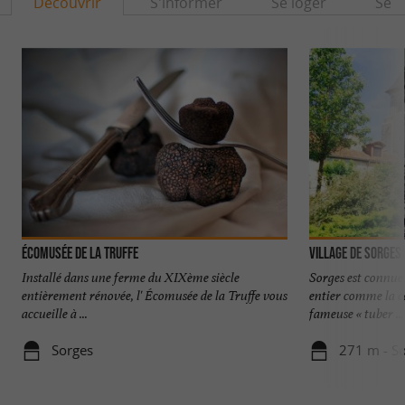
Découvrir
S'informer
Se loger
Se r
Écomusée de la Truffe
VILLAGE DE SORGES
Installé dans une ferme du XIXème siècle
Sorges est connue
entièrement rénovée, l' Écomusée de la Truffe vous
entier comme la cap
accueille à ...
fameuse « tuber ...
Sorges
271 m - S