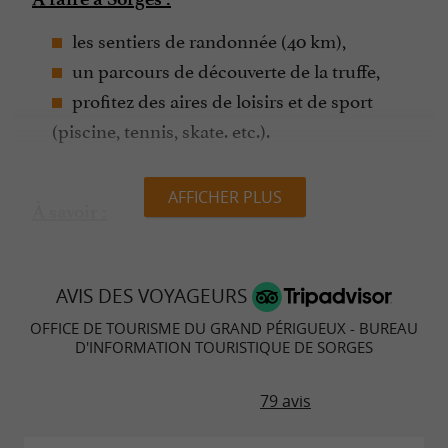
les sentiers de randonnée (40 km),
un parcours de découverte de la truffe,
profitez des aires de loisirs et de sport
(piscine, tennis, skate. etc.).
AFFICHER PLUS
À savoir :
Le bureau d'information touristique vous
accueille toute l'année dans l'enceinte de
AVIS DES VOYAGEURS
l'écomusée de la truffe. Possibilité d'assiettes
gourmandes truffées disponible toute l'année,
OFFICE DE TOURISME DU GRAND PÉRIGUEUX - BUREAU
D'INFORMATION TOURISTIQUE DE SORGES
et boutique de produits du terroir.
79 avis
Horaires d'ouverture :
Décembre et janvier :