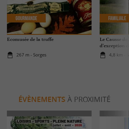
Gourmande
Familiale
Ecomusée de la truffe
Le Causse de l
d’exception d
267 m - Sorges
4,8 km - S
ÉVÈNEMENTS
À PROXIMITÉ