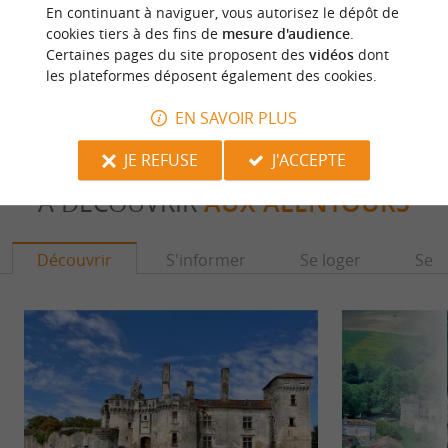
En continuant à naviguer, vous autorisez le dépôt de
cookies tiers à des fins de
mesure d'audience
.
42 m - Mareuil
5,8 km -
Certaines pages du site proposent des
vidéos
dont
les plateformes déposent également des cookies.
EN SAVOIR PLUS
JE REFUSE
J'ACCEPTE
À DÉCOUVRIR
AUX ALENTOURS
Découvrir
S'informer
Se loger
Se r