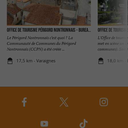
Office de tourisme Périgord Nontronnais - Bureau de Varaignes
Office de Tourism
Le Périgord Nontronnais c’est quoi ? La
L'Office de tour
Communauté de Communes du Périgord
met en scène un t
Nontronnais (CCPN) a été créée ...
communes). Son éq
17,5 km - Varaignes
18,0 km -