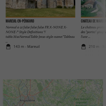
Mareuil-en-Périgord
CHATEAU DE MAREUI
Normal 0 21 false false false FR X-NONE X-
Le château protège
NONE /* Style Definitions */
des "portes" géogra
table.MsoNormalTable {mso-style-name:"Tableau
l'une ...
...
143 m - Mareuil
210 m - M