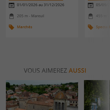
01/01/2026 au 31/12/2026
05/09/2
205 m - Mareuil
455 m -
Marchés
Spectac
VOUS AIMEREZ
AUSSI