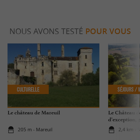
NOUS AVONS TESTÉ
POUR VOUS
Culturelle
Séjours /
Le château de Mareuil
Le Château d
d’exception, 
205 m - Mareuil
2,4 km - S