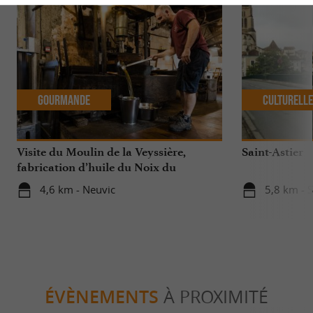
Gourmande
Culturell
Visite du Moulin de la Veyssière,
Saint-Astier
fabrication d’huile du Noix du
Périgord !
4,6 km - Neuvic
5,8 km - S
ÉVÈNEMENTS
À PROXIMITÉ