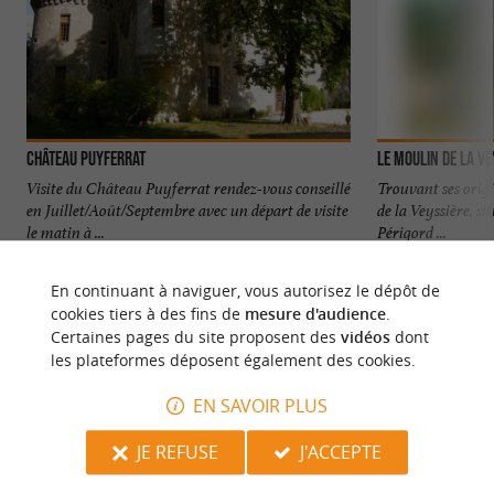
Château Puyferrat
Le Moulin de la Ve
Visite du Château Puyferrat rendez-vous conseillé
Trouvant ses origi
en Juillet/Août/Septembre avec un départ de visite
de la Veyssière, s
le matin à ...
Périgord ...
4,2 km - Saint Astier
5,1 km - N
En continuant à naviguer, vous autorisez le dépôt de
cookies tiers à des fins de
mesure d'audience
.
Certaines pages du site proposent des
vidéos
dont
les plateformes déposent également des cookies.
EN SAVOIR PLUS
NOUS AVONS TESTÉ
POUR VOUS
JE REFUSE
J'ACCEPTE