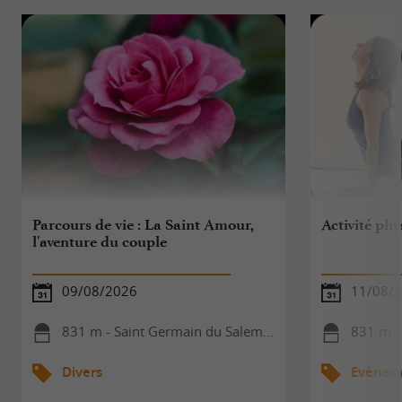
Parcours de vie : La Saint Amour,
Activité ph
l'aventure du couple
09/08/2026
11/08/
831 m - Saint Germain du Salembre
831 m - 
Divers
Evèneme