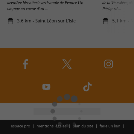
dernière biscotterie artisanale de France Un
de la Veyssière, s
voyage au coeur d'un ...
Périgord ...
3,6 km - Saint Léon sur L'Isle
5,1 km - N
espace pro
mentions légales
plan du site
faire un lien